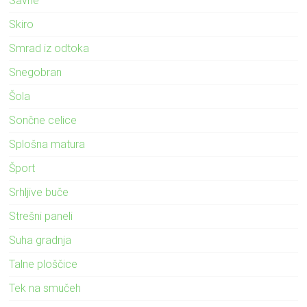
Savne
Skiro
Smrad iz odtoka
Snegobran
Šola
Sončne celice
Splošna matura
Šport
Srhljive buče
Strešni paneli
Suha gradnja
Talne ploščice
Tek na smučeh