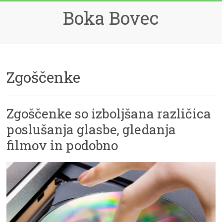
Skip
Boka Bovec
to
content
Zgoščenke
Zgoščenke so izboljšana različica
poslušanja glasbe, gledanja
filmov in podobno