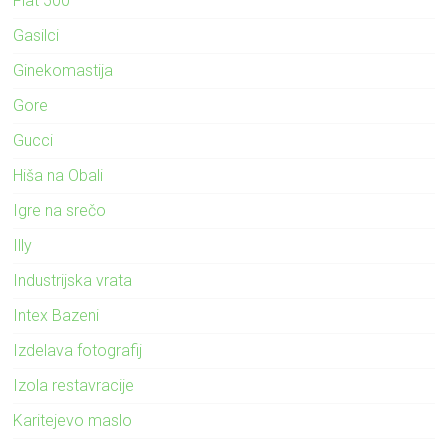
Fiat 500
Gasilci
Ginekomastija
Gore
Gucci
Hiša na Obali
Igre na srečo
Illy
Industrijska vrata
Intex Bazeni
Izdelava fotografij
Izola restavracije
Karitejevo maslo