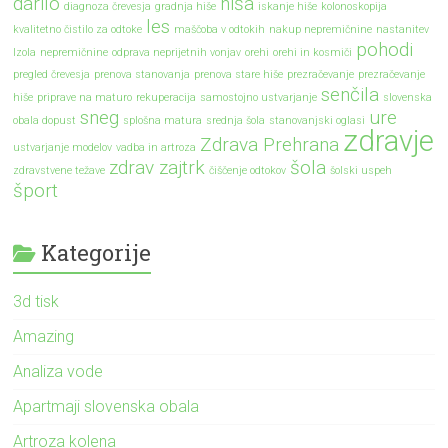
darilo
hiša
diagnoza črevesja
gradnja hiše
iskanje hiše
kolonoskopija
les
kvalitetno čistilo za odtoke
maščoba v odtokih
nakup nepremičnine
nastanitev
pohodi
Izola
nepremičnine
odprava neprijetnih vonjav
orehi
orehi in kosmiči
pregled črevesja
prenova stanovanja
prenova stare hiše
prezračevanje
prezračevanje
senčila
hiše
priprave na maturo
rekuperacija
samostojno ustvarjanje
slovenska
sneg
ure
obala dopust
splošna matura
srednja šola
stanovanjski oglasi
zdravje
Zdrava Prehrana
ustvarjanje modelov
vadba in artroza
zdrav zajtrk
šola
zdravstvene težave
čiščenje odtokov
šolski uspeh
šport
Kategorije
3d tisk
Amazing
Analiza vode
Apartmaji slovenska obala
Artroza kolena