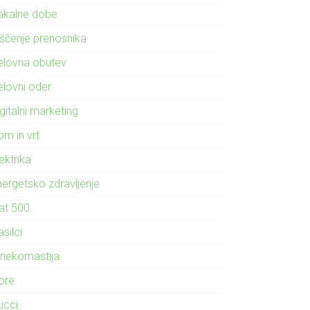
akalne dobe
iščenje prenosnika
elovna obutev
elovni oder
gitalni marketing
om in vrt
ektrika
nergetsko zdravljenje
iat 500
silci
inekomastija
ore
ucci