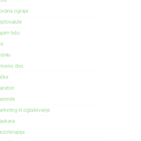
ovana ograja
riptovalute
upim hišo
es
šniki
etveno dno
učke
araton
arende
arketing in oglaševanje
askara
ezoterapija