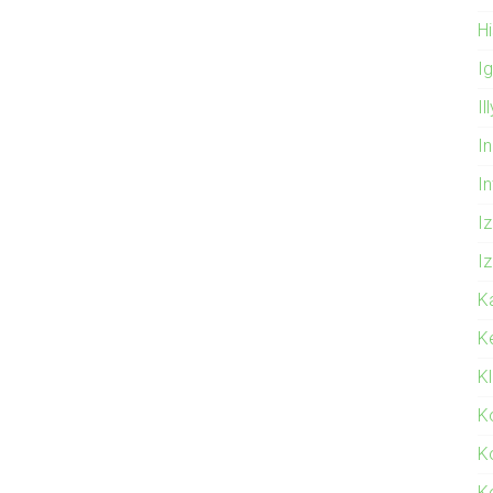
Hi
I
Il
In
I
Iz
Iz
K
K
K
K
K
K