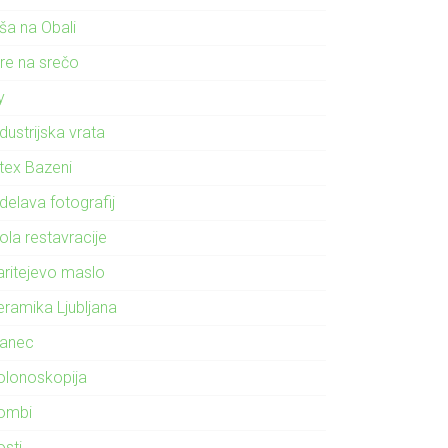
ša na Obali
gre na srečo
ly
dustrijska vrata
ntex Bazeni
delava fotografij
ola restavracije
aritejevo maslo
eramika Ljubljana
lanec
olonoskopija
ombi
osti