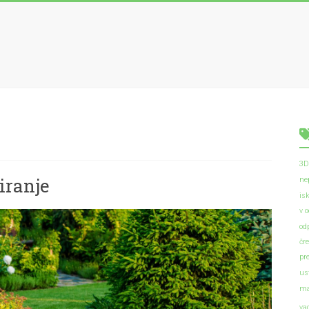
3D
iranje
ne
is
v 
od
čr
pr
us
ma
va