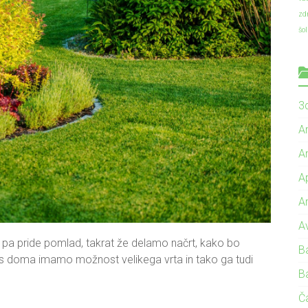
zd
šo
3d
A
A
A
A
A
 pa pride pomlad, takrat že delamo načrt, kako bo
B
 nas doma imamo možnost velikega vrta in tako ga tudi
B
Č