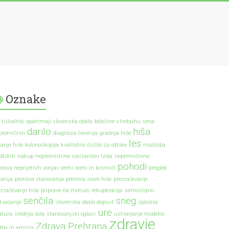
Oznake
 tiskalnik
apartmaji slovenska obala
bolečine v trebuhu
cena
darilo
hiša
premičnin
diagnoza črevesja
gradnja hiše
les
kanje hiše
kolonoskopija
kvalitetno čistilo za odtoke
maščoba
odtokih
nakup nepremičnine
nastanitev Izola
nepremičnine
pohodi
prava neprijetnih vonjav
orehi
orehi in kosmiči
pregled
evesja
prenova stanovanja
prenova stare hiše
prezračevanje
ezračevanje hiše
priprave na maturo
rekuperacija
samostojno
senčila
sneg
tvarjanje
slovenska obala dopust
splošna
ure
tura
srednja šola
stanovanjski oglasi
ustvarjanje modelov
zdravje
Zdrava Prehrana
dba in artroza