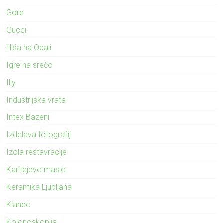
Gore
Gucci
Hiša na Obali
Igre na srečo
Illy
Industrijska vrata
Intex Bazeni
Izdelava fotografij
Izola restavracije
Karitejevo maslo
Keramika Ljubljana
Klanec
Kolonoskopija