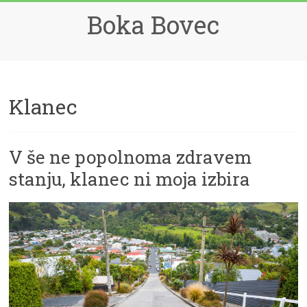
Skip
Boka Bovec
to
content
Klanec
V še ne popolnoma zdravem
stanju, klanec ni moja izbira