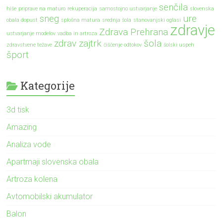
senčila
hiše
priprave na maturo
rekuperacija
samostojno ustvarjanje
slovenska
sneg
ure
obala dopust
splošna matura
srednja šola
stanovanjski oglasi
zdravje
Zdrava Prehrana
ustvarjanje modelov
vadba in artroza
zdrav zajtrk
šola
zdravstvene težave
čiščenje odtokov
šolski uspeh
šport
Kategorije
3d tisk
Amazing
Analiza vode
Apartmaji slovenska obala
Artroza kolena
Avtomobilski akumulator
Balon