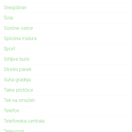
Snegobran
Šola
Sončne celice
Splošna matura
Šport
Srhljive buče
Strešni paneli
Suha gradnja
Talne ploščice
Tek na smučeh
Telefon
Telefonska centrala
Televizorji