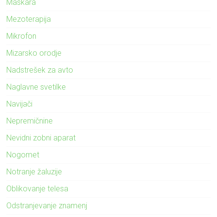
Maskara
Mezoterapija
Mikrofon
Mizarsko orodje
Nadstrešek za avto
Naglavne svetilke
Navijači
Nepremičnine
Nevidni zobni aparat
Nogomet
Notranje žaluzije
Oblikovanje telesa
Odstranjevanje znamenj