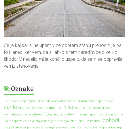
Če je kaj kar si ne upam v ne dobrem stanju prehoditi, je pa
to klanec, ker vem, da si lahko s tem naredim zelo veliko
škodo. V nedeljo mi je končno uspelo, da sem se odpravila
ven iz stanovanja…
Oznake
3D tiskalnik
apartmaji slovenska obala
bolečine v trebuhu
cena nepremičnin
darilo
hiša
diagnoza črevesja
gradnja hiše
iskanje hiše
kolonoskopija
les
kvalitetno čistilo za odtoke
maščoba v odtokih
nakup nepremičnine
nastanitev
pohodi
Izola
nepremičnine
odprava neprijetnih vonjav
orehi
orehi in kosmiči
pregled črevesja
prenova stanovanja
prenova stare hiše
prezračevanje
prezračevanje