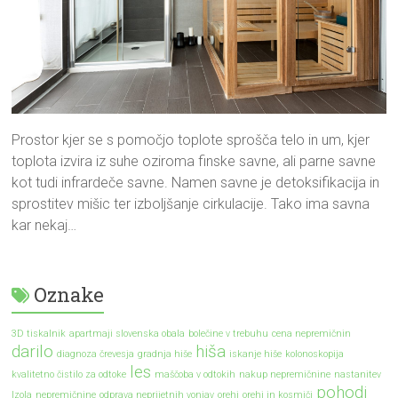
Prostor kjer se s pomočjo toplote sprošča telo in um, kjer
toplota izvira iz suhe oziroma finske savne, ali parne savne
kot tudi infrardeče savne. Namen savne je detoksifikacija in
sprostitev mišic ter izboljšanje cirkulacije. Tako ima savna
kar nekaj…
Oznake
3D tiskalnik
apartmaji slovenska obala
bolečine v trebuhu
cena nepremičnin
darilo
hiša
diagnoza črevesja
gradnja hiše
iskanje hiše
kolonoskopija
les
kvalitetno čistilo za odtoke
maščoba v odtokih
nakup nepremičnine
nastanitev
pohodi
Izola
nepremičnine
odprava neprijetnih vonjav
orehi
orehi in kosmiči