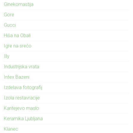
Ginekomastija
Gore
Gucci
Hiša na Obali
Igre na srečo
Illy
Industrijska vrata
Intex Bazeni
Izdelava fotografij
Izola restavracije
Karitejevo maslo
Keramika Ljubljana
Klanec