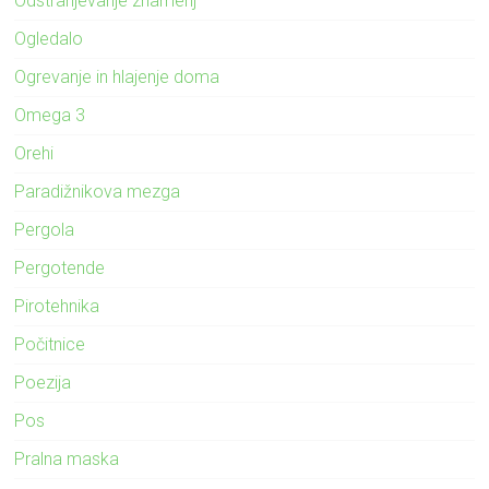
Odstranjevanje znamenj
Ogledalo
Ogrevanje in hlajenje doma
Omega 3
Orehi
Paradižnikova mezga
Pergola
Pergotende
Pirotehnika
Počitnice
Poezija
Pos
Pralna maska