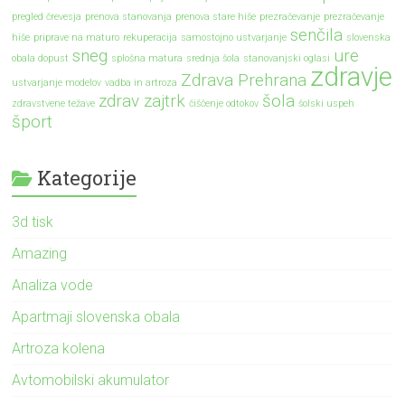
pregled črevesja
prenova stanovanja
prenova stare hiše
prezračevanje
prezračevanje
senčila
hiše
priprave na maturo
rekuperacija
samostojno ustvarjanje
slovenska
sneg
ure
obala dopust
splošna matura
srednja šola
stanovanjski oglasi
zdravje
Zdrava Prehrana
ustvarjanje modelov
vadba in artroza
zdrav zajtrk
šola
zdravstvene težave
čiščenje odtokov
šolski uspeh
šport
Kategorije
3d tisk
Amazing
Analiza vode
Apartmaji slovenska obala
Artroza kolena
Avtomobilski akumulator