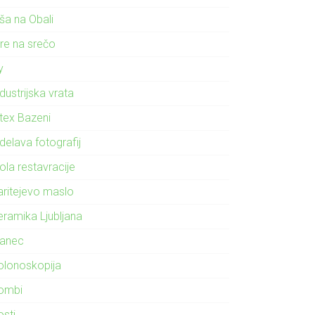
ša na Obali
gre na srečo
ly
dustrijska vrata
ntex Bazeni
delava fotografij
ola restavracije
aritejevo maslo
eramika Ljubljana
lanec
olonoskopija
ombi
osti