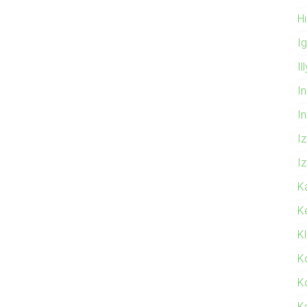
Hi
I
Il
In
I
Iz
Iz
K
K
K
K
K
K