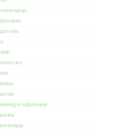
ovana ograja
riptovalute
upim hišo
es
šniki
etveno dno
učke
araton
arende
arketing in oglaševanje
askara
ezoterapija