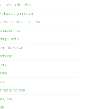
rehranska dopolnila
odaja rabljenih vozil
romocija slovenske Istre
ačunalništvo
ekuperacija
vmatoidni artritis
ankanje
avna
avne
kiro
mrad iz odtoka
negobran
ola