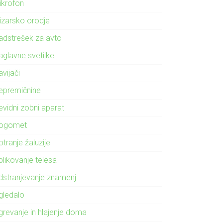
ikrofon
izarsko orodje
adstrešek za avto
aglavne svetilke
vijači
epremičnine
evidni zobni aparat
ogomet
tranje žaluzije
blikovanje telesa
dstranjevanje znamenj
gledalo
grevanje in hlajenje doma