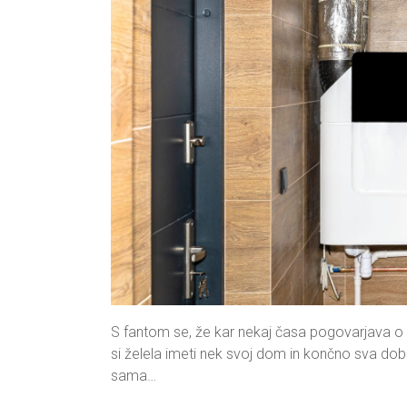
S fantom se, že kar nekaj časa pogovarjava o g
si želela imeti nek svoj dom in končno sva dobila
sama…