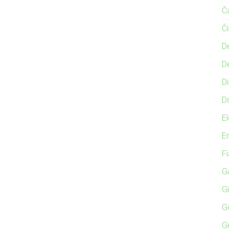
Č
Č
D
D
Di
D
El
E
F
Ga
G
G
G