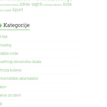
zdrav zajtrk
šola
ravstvene težave
čiščenje odtokov
šport
lski uspeh
Kategorije
 tisk
mazing
naliza vode
partmaji slovenska obala
rtroza kolena
vtomobilski akumulator
alon
arva za obrvi
aj