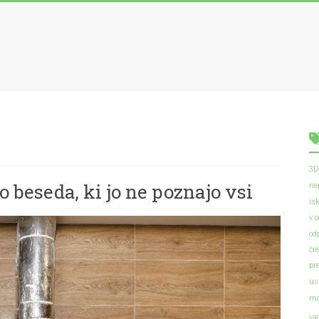
3D
o beseda, ki jo ne poznajo vsi
ne
is
v 
od
čr
pr
us
ma
va