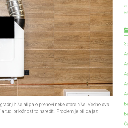
zd
šo
3d
A
A
A
A
A
B
radnji hiše ali pa o prenovi neke stare hiše. Vedno sva
 tudi priložnost to narediti. Problem je bil, da jaz
B
Č