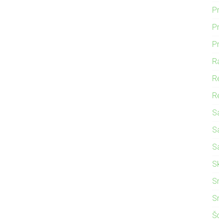
P
Pr
P
R
R
Re
S
S
S
S
S
S
Š