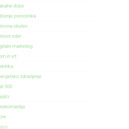
akalne dobe
iščenje prenosnika
elovna obutev
elovni oder
gitalni marketing
om in vrt
ektrika
nergetsko zdravljenje
iat 500
silci
inekomastija
ore
ucci