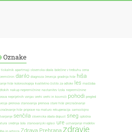
Oznake
 tiskalnik
apartmaji slovenska obala
bolečine v trebuhu
cena
darilo
hiša
premičnin
diagnoza črevesja
gradnja hiše
les
kanje hiše
kolonoskopija
kvalitetno čistilo za odtoke
maščoba
odtokih
nakup nepremičnine
nastanitev Izola
nepremičnine
pohodi
prava neprijetnih vonjav
orehi
orehi in kosmiči
pregled
evesja
prenova stanovanja
prenova stare hiše
prezračevanje
ezračevanje hiše
priprave na maturo
rekuperacija
samostojno
senčila
sneg
tvarjanje
slovenska obala dopust
splošna
ure
tura
srednja šola
stanovanjski oglasi
ustvarjanje modelov
zdravje
Zdrava Prehrana
dba in artroza