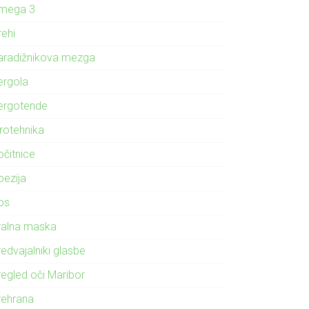
mega 3
rehi
aradižnikova mezga
ergola
ergotende
irotehnika
očitnice
oezija
os
ralna maska
edvajalniki glasbe
regled oči Maribor
rehrana