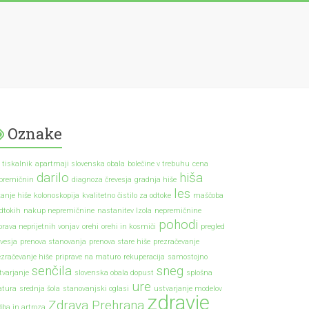
Oznake
 tiskalnik
apartmaji slovenska obala
bolečine v trebuhu
cena
darilo
hiša
premičnin
diagnoza črevesja
gradnja hiše
les
kanje hiše
kolonoskopija
kvalitetno čistilo za odtoke
maščoba
odtokih
nakup nepremičnine
nastanitev Izola
nepremičnine
pohodi
prava neprijetnih vonjav
orehi
orehi in kosmiči
pregled
evesja
prenova stanovanja
prenova stare hiše
prezračevanje
ezračevanje hiše
priprave na maturo
rekuperacija
samostojno
senčila
sneg
tvarjanje
slovenska obala dopust
splošna
ure
tura
srednja šola
stanovanjski oglasi
ustvarjanje modelov
zdravje
Zdrava Prehrana
dba in artroza