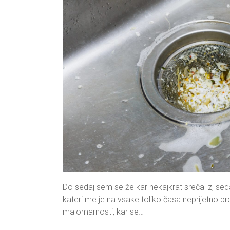
Do sedaj sem se že kar nekajkrat srečal z, sed
kateri me je na vsake toliko časa neprijetno p
malomarnosti, kar se…