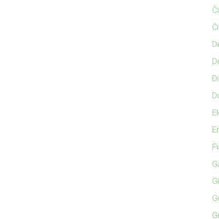
Č
Č
D
D
Di
D
El
E
F
Ga
G
G
G