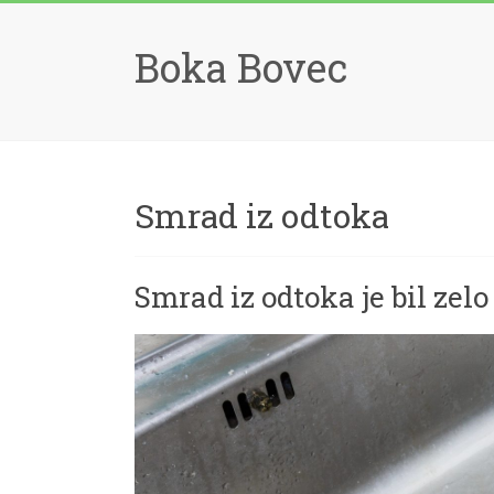
Skip
to
Boka Bovec
content
Smrad iz odtoka
Smrad iz odtoka je bil zel