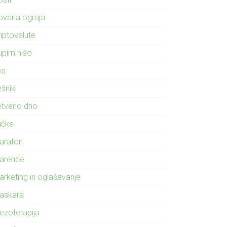
ovana ograja
riptovalute
upim hišo
es
šniki
etveno dno
učke
araton
arende
arketing in oglaševanje
askara
ezoterapija