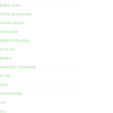
akalne dobe
iščenje prenosnika
elovna obutev
elovni oder
gitalni marketing
om in vrt
ektrika
nergetsko zdravljenje
iat 500
silci
inekomastija
ore
ucci