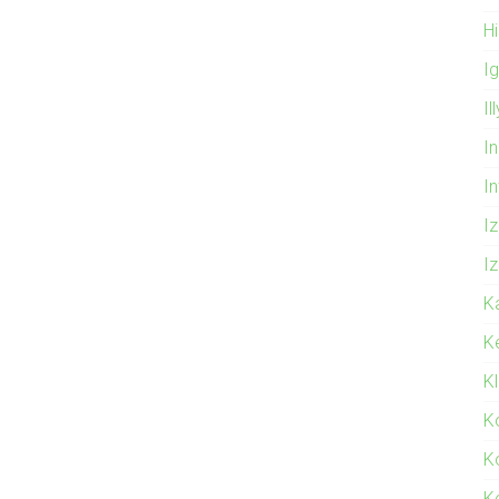
Hi
I
Il
In
I
Iz
Iz
K
K
K
K
K
K