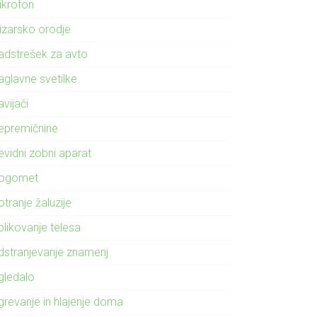
ikrofon
izarsko orodje
adstrešek za avto
aglavne svetilke
vijači
epremičnine
evidni zobni aparat
ogomet
tranje žaluzije
blikovanje telesa
dstranjevanje znamenj
gledalo
grevanje in hlajenje doma