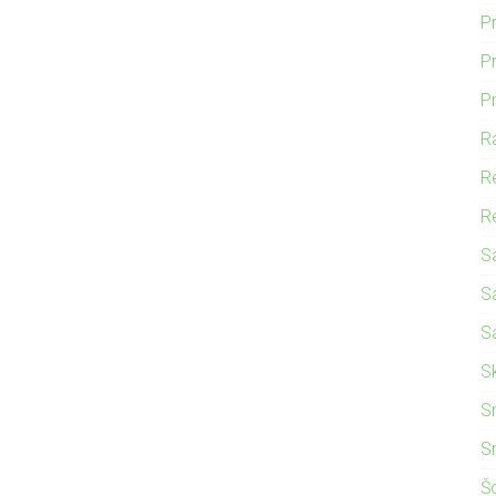
P
Pr
P
R
R
Re
S
S
S
S
S
S
Š