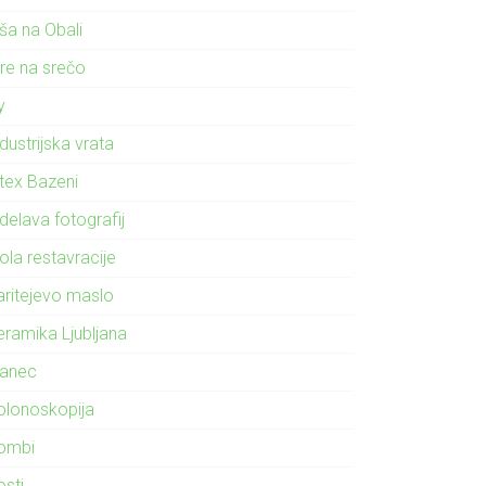
ša na Obali
gre na srečo
ly
dustrijska vrata
ntex Bazeni
delava fotografij
ola restavracije
aritejevo maslo
eramika Ljubljana
lanec
olonoskopija
ombi
osti