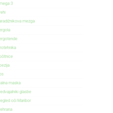
mega 3
rehi
aradižnikova mezga
ergola
ergotende
irotehnika
očitnice
oezija
os
ralna maska
edvajalniki glasbe
regled oči Maribor
rehrana