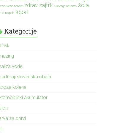
zdrav zajtrk
šola
ravstvene težave
čiščenje odtokov
šport
lski uspeh
Kategorije
 tisk
mazing
naliza vode
partmaji slovenska obala
rtroza kolena
vtomobilski akumulator
alon
arva za obrvi
aj