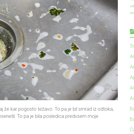
zd
šo
3d
A
A
A
A
A
B
aj že kar pogosto težavo. To pa je bil smrad iz odtoka,
resenetil. To pa je bila posledica predvsem moje
B
Č