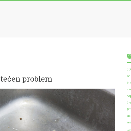
3D
o tečen problem
ne
is
v 
od
čr
pr
us
ma
va