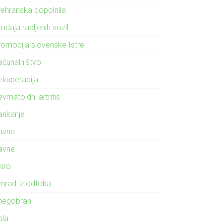
rehranska dopolnila
odaja rabljenih vozil
romocija slovenske Istre
ačunalništvo
ekuperacija
vmatoidni artritis
ankanje
avna
avne
kiro
mrad iz odtoka
negobran
ola