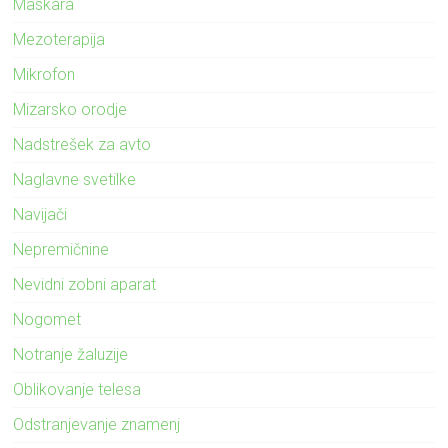
Maskara
Mezoterapija
Mikrofon
Mizarsko orodje
Nadstrešek za avto
Naglavne svetilke
Navijači
Nepremičnine
Nevidni zobni aparat
Nogomet
Notranje žaluzije
Oblikovanje telesa
Odstranjevanje znamenj