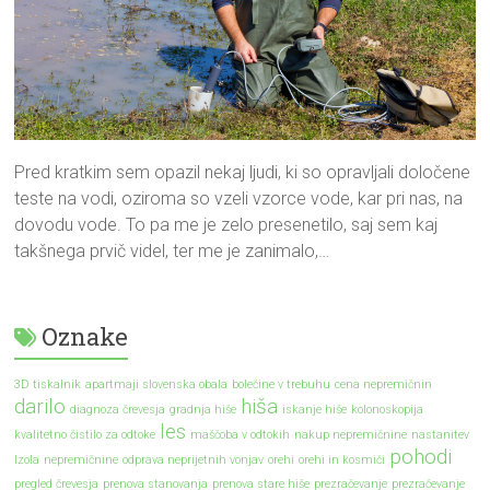
Pred kratkim sem opazil nekaj ljudi, ki so opravljali določene
teste na vodi, oziroma so vzeli vzorce vode, kar pri nas, na
dovodu vode. To pa me je zelo presenetilo, saj sem kaj
takšnega prvič videl, ter me je zanimalo,…
Oznake
3D tiskalnik
apartmaji slovenska obala
bolečine v trebuhu
cena nepremičnin
darilo
hiša
diagnoza črevesja
gradnja hiše
iskanje hiše
kolonoskopija
les
kvalitetno čistilo za odtoke
maščoba v odtokih
nakup nepremičnine
nastanitev
pohodi
Izola
nepremičnine
odprava neprijetnih vonjav
orehi
orehi in kosmiči
pregled črevesja
prenova stanovanja
prenova stare hiše
prezračevanje
prezračevanje