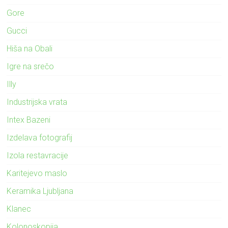
Gore
Gucci
Hiša na Obali
Igre na srečo
Illy
Industrijska vrata
Intex Bazeni
Izdelava fotografij
Izola restavracije
Karitejevo maslo
Keramika Ljubljana
Klanec
Kolonoskopija