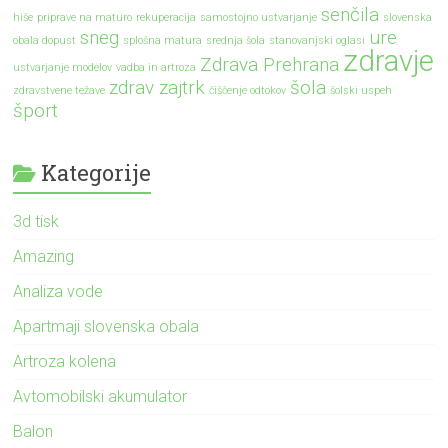
senčila
hiše
priprave na maturo
rekuperacija
samostojno ustvarjanje
slovenska
sneg
ure
obala dopust
splošna matura
srednja šola
stanovanjski oglasi
zdravje
Zdrava Prehrana
ustvarjanje modelov
vadba in artroza
zdrav zajtrk
šola
zdravstvene težave
čiščenje odtokov
šolski uspeh
šport
Kategorije
3d tisk
Amazing
Analiza vode
Apartmaji slovenska obala
Artroza kolena
Avtomobilski akumulator
Balon