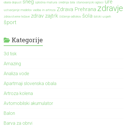
sneg
ure
obala dopust
splošna matura
srednja šola
stanovanjski oglasi
zdravje
Zdrava Prehrana
ustvarjanje modelov
vadba in artroza
zdrav zajtrk
šola
zdravstvene težave
čiščenje odtokov
šolski uspeh
šport
Kategorije
3d tisk
Amazing
Analiza vode
Apartmaji slovenska obala
Artroza kolena
Avtomobilski akumulator
Balon
Barva za obrvi