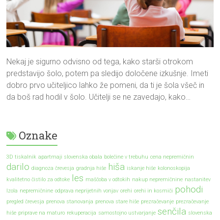
Nekaj je sigurno odvisno od tega, kako starši otrokom
predstavijo šolo, potem pa sledijo določene izkušnje. Imeti
dobro prvo učiteljico lahko že pomeni, da ti je šola všeč in
da boš rad hodil v šolo. Učitelji se ne zavedajo, kako…
Oznake
3D tiskalnik
apartmaji slovenska obala
bolečine v trebuhu
cena nepremičnin
darilo
hiša
diagnoza črevesja
gradnja hiše
iskanje hiše
kolonoskopija
les
kvalitetno čistilo za odtoke
maščoba v odtokih
nakup nepremičnine
nastanitev
pohodi
Izola
nepremičnine
odprava neprijetnih vonjav
orehi
orehi in kosmiči
pregled črevesja
prenova stanovanja
prenova stare hiše
prezračevanje
prezračevanje
senčila
hiše
priprave na maturo
rekuperacija
samostojno ustvarjanje
slovenska