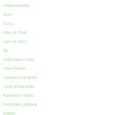
Ginekomastija
Gore
Gucci
Hiša na Obali
Igre na srečo
Illy
Industrijska vrata
Intex Bazeni
Izdelava fotografij
Izola restavracije
Karitejevo maslo
Keramika Ljubljana
Klanec