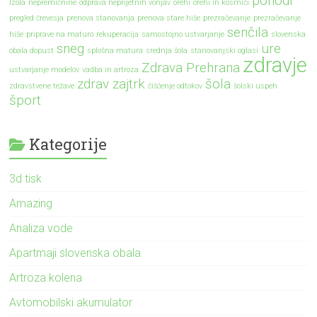
pohodi
Izola
nepremičnine
odprava neprijetnih vonjav
orehi
orehi in kosmiči
pregled črevesja
prenova stanovanja
prenova stare hiše
prezračevanje
prezračevanje
senčila
hiše
priprave na maturo
rekuperacija
samostojno ustvarjanje
slovenska
sneg
ure
obala dopust
splošna matura
srednja šola
stanovanjski oglasi
zdravje
Zdrava Prehrana
ustvarjanje modelov
vadba in artroza
zdrav zajtrk
šola
zdravstvene težave
čiščenje odtokov
šolski uspeh
šport
Kategorije
3d tisk
Amazing
Analiza vode
Apartmaji slovenska obala
Artroza kolena
Avtomobilski akumulator