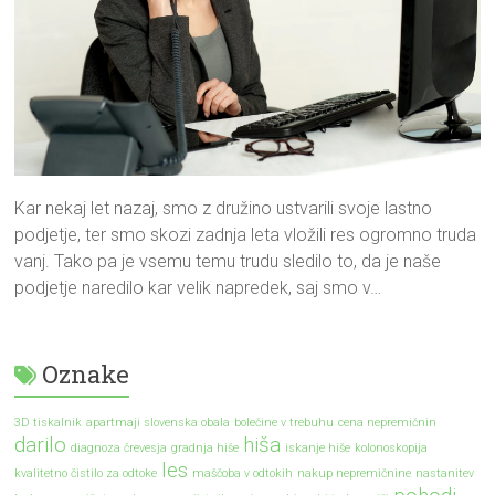
Kar nekaj let nazaj, smo z družino ustvarili svoje lastno
podjetje, ter smo skozi zadnja leta vložili res ogromno truda
vanj. Tako pa je vsemu temu trudu sledilo to, da je naše
podjetje naredilo kar velik napredek, saj smo v…
Oznake
3D tiskalnik
apartmaji slovenska obala
bolečine v trebuhu
cena nepremičnin
darilo
hiša
diagnoza črevesja
gradnja hiše
iskanje hiše
kolonoskopija
les
kvalitetno čistilo za odtoke
maščoba v odtokih
nakup nepremičnine
nastanitev