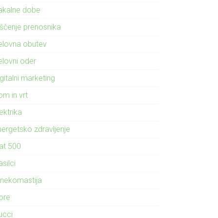
akalne dobe
iščenje prenosnika
elovna obutev
elovni oder
gitalni marketing
om in vrt
ektrika
nergetsko zdravljenje
iat 500
silci
inekomastija
ore
ucci