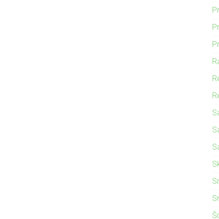
P
Pr
P
R
R
Re
S
S
S
S
S
S
Š