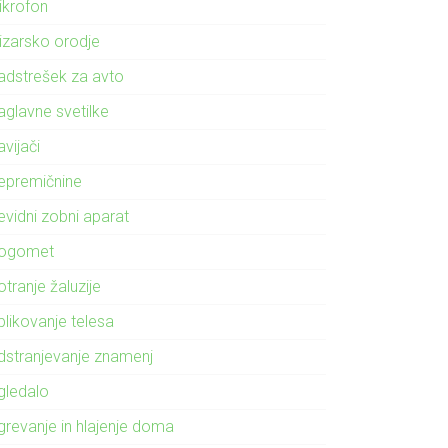
ikrofon
izarsko orodje
adstrešek za avto
aglavne svetilke
vijači
epremičnine
evidni zobni aparat
ogomet
tranje žaluzije
blikovanje telesa
dstranjevanje znamenj
gledalo
grevanje in hlajenje doma