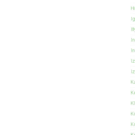
Hi
I
Il
In
I
Iz
Iz
K
K
K
K
K
K