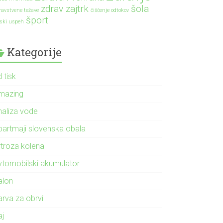
zdrav zajtrk
šola
ravstvene težave
čiščenje odtokov
šport
lski uspeh
Kategorije
 tisk
mazing
naliza vode
partmaji slovenska obala
rtroza kolena
vtomobilski akumulator
alon
arva za obrvi
aj