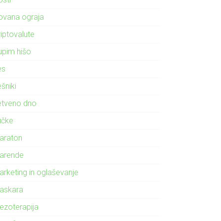
ovana ograja
riptovalute
upim hišo
es
šniki
etveno dno
učke
araton
arende
arketing in oglaševanje
askara
ezoterapija