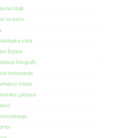
ša na Obali
gre na srečo
ly
dustrijska vrata
ntex Bazeni
delava fotografij
ola restavracije
aritejevo maslo
eramika Ljubljana
lanec
olonoskopija
ombi
osti