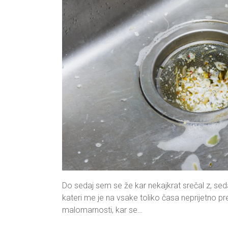
Do sedaj sem se že kar nekajkrat srečal z, sed
kateri me je na vsake toliko časa neprijetno p
malomarnosti, kar se…