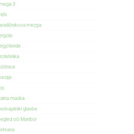
mega 3
rehi
aradižnikova mezga
ergola
ergotende
irotehnika
očitnice
oezija
os
ralna maska
edvajalniki glasbe
regled oči Maribor
rehrana