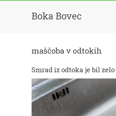
Skip
to
Boka Bovec
content
maščoba v odtokih
Smrad iz odtoka je bil zel