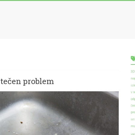
3D
o tečen problem
ne
is
v 
od
čr
pr
us
ma
va