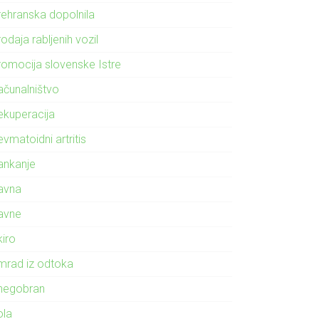
rehranska dopolnila
odaja rabljenih vozil
romocija slovenske Istre
ačunalništvo
ekuperacija
vmatoidni artritis
ankanje
avna
avne
kiro
mrad iz odtoka
negobran
ola