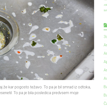
zd
šo
3d
A
A
A
A
A
B
aj že kar pogosto težavo. To pa je bil smrad iz odtoka,
resenetil. To pa je bila posledica predvsem moje
B
Č