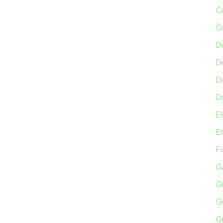
Č
Č
D
D
Di
D
El
E
F
Ga
G
G
G