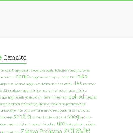
Oznake
 tiskalnik
apartmaji slovenska obala
bolečine v trebuhu
cena
darilo
hiša
premičnin
diagnoza črevesja
gradnja hiše
les
kanje hiše
kolonoskopija
kvalitetno čistilo za odtoke
maščoba
odtokih
nakup nepremičnine
nastanitev Izola
nepremičnine
pohodi
prava neprijetnih vonjav
orehi
orehi in kosmiči
pregled
evesja
prenova stanovanja
prenova stare hiše
prezračevanje
ezračevanje hiše
priprave na maturo
rekuperacija
samostojno
senčila
sneg
tvarjanje
slovenska obala dopust
splošna
ure
tura
srednja šola
stanovanjski oglasi
ustvarjanje modelov
zdravje
Zdrava Prehrana
dba in artroza