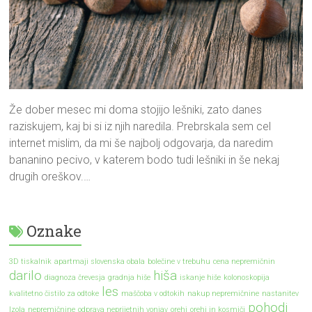
Že dober mesec mi doma stojijo lešniki, zato danes
raziskujem, kaj bi si iz njih naredila. Prebrskala sem cel
internet mislim, da mi še najbolj odgovarja, da naredim
bananino pecivo, v katerem bodo tudi lešniki in še nekaj
drugih oreškov.…
Oznake
3D tiskalnik
apartmaji slovenska obala
bolečine v trebuhu
cena nepremičnin
darilo
hiša
diagnoza črevesja
gradnja hiše
iskanje hiše
kolonoskopija
les
kvalitetno čistilo za odtoke
maščoba v odtokih
nakup nepremičnine
nastanitev
pohodi
Izola
nepremičnine
odprava neprijetnih vonjav
orehi
orehi in kosmiči