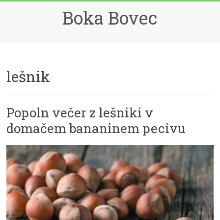
Skip
Boka Bovec
to
content
lešnik
Popoln večer z lešniki v
domačem bananinem pecivu