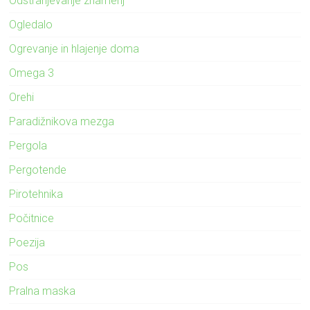
Odstranjevanje znamenj
Ogledalo
Ogrevanje in hlajenje doma
Omega 3
Orehi
Paradižnikova mezga
Pergola
Pergotende
Pirotehnika
Počitnice
Poezija
Pos
Pralna maska