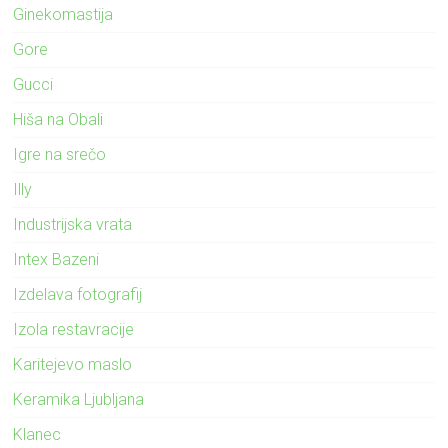
Ginekomastija
Gore
Gucci
Hiša na Obali
Igre na srečo
Illy
Industrijska vrata
Intex Bazeni
Izdelava fotografij
Izola restavracije
Karitejevo maslo
Keramika Ljubljana
Klanec