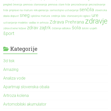
pregled črevesja
prenova stanovanja
prenova stare hiše
prezračevanje
prezračevanje
senčila
hiše
priprave na maturo
rekuperacija
samostojno ustvarjanje
slovenska
sneg
ure
obala dopust
splošna matura
srednja šola
stanovanjski oglasi
zdravje
Zdrava Prehrana
ustvarjanje modelov
vadba in artroza
zdrav zajtrk
šola
zdravstvene težave
čiščenje odtokov
šolski uspeh
šport
Kategorije
3d tisk
Amazing
Analiza vode
Apartmaji slovenska obala
Artroza kolena
Avtomobilski akumulator