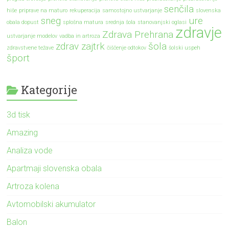
senčila
hiše
priprave na maturo
rekuperacija
samostojno ustvarjanje
slovenska
sneg
ure
obala dopust
splošna matura
srednja šola
stanovanjski oglasi
zdravje
Zdrava Prehrana
ustvarjanje modelov
vadba in artroza
zdrav zajtrk
šola
zdravstvene težave
čiščenje odtokov
šolski uspeh
šport
Kategorije
3d tisk
Amazing
Analiza vode
Apartmaji slovenska obala
Artroza kolena
Avtomobilski akumulator
Balon