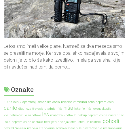
Letos smo imeli velike plane. Namreč za dva meseca smo
se preselili na morje. Ker sva oba lahko nadaljevala s svojim
delom, je to bilo še kako izvedljivo. Imela pa sva sina, ki je
bil navdušen nad tem, da bomo…
Oznake
3D tiskalnik
apartmaji slovenska obala
bolečine v trebuhu
cena nepremičnin
darilo
hiša
diagnoza črevesja
gradnja hiše
iskanje hiše
kolonoskopija
les
kvalitetno čistilo za odtoke
maščoba v odtokih
nakup nepremičnine
nastanitev
pohodi
Izola
nepremičnine
odprava neprijetnih vonjav
orehi
orehi in kosmiči
pregled črevesja
prenova stanovanja
prenova stare hiše
prezračevanje
prezračevanje