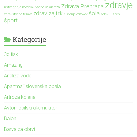
zdravje
Zdrava Prehrana
ustvarjanje modelov
vadba in artroza
zdrav zajtrk
šola
zdravstvene težave
čiščenje odtokov
šolski uspeh
šport
Kategorije
3d tisk
Amazing
Analiza vode
Apartmaji slovenska obala
Artroza kolena
Avtomobilski akumulator
Balon
Barva za obrvi