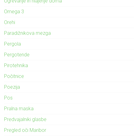
Ogrevanje in hlajenje doma
Omega 3
Orehi
Paradižnikova mezga
Pergola
Pergotende
Pirotehnika
Počitnice
Poezija
Pos
Pralna maska
Predvajalniki glasbe
Pregled oči Maribor