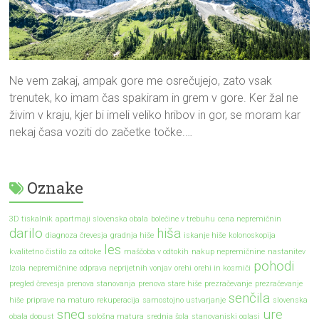
Ne vem zakaj, ampak gore me osrečujejo, zato vsak
trenutek, ko imam čas spakiram in grem v gore. Ker žal ne
živim v kraju, kjer bi imeli veliko hribov in gor, se moram kar
nekaj časa voziti do začetke točke.…
Oznake
3D tiskalnik
apartmaji slovenska obala
bolečine v trebuhu
cena nepremičnin
darilo
hiša
diagnoza črevesja
gradnja hiše
iskanje hiše
kolonoskopija
les
kvalitetno čistilo za odtoke
maščoba v odtokih
nakup nepremičnine
nastanitev
pohodi
Izola
nepremičnine
odprava neprijetnih vonjav
orehi
orehi in kosmiči
pregled črevesja
prenova stanovanja
prenova stare hiše
prezračevanje
prezračevanje
senčila
hiše
priprave na maturo
rekuperacija
samostojno ustvarjanje
slovenska
sneg
ure
obala dopust
splošna matura
srednja šola
stanovanjski oglasi