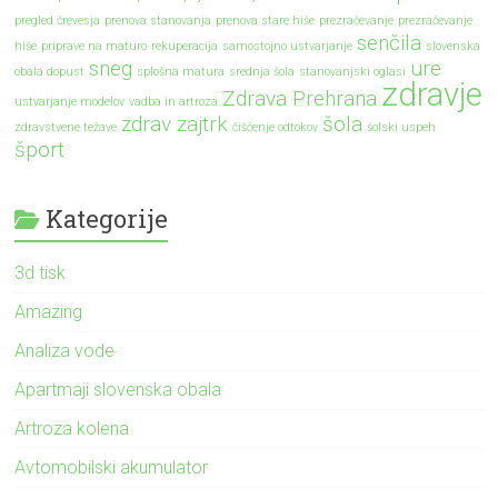
pregled črevesja
prenova stanovanja
prenova stare hiše
prezračevanje
prezračevanje
senčila
hiše
priprave na maturo
rekuperacija
samostojno ustvarjanje
slovenska
sneg
ure
obala dopust
splošna matura
srednja šola
stanovanjski oglasi
zdravje
Zdrava Prehrana
ustvarjanje modelov
vadba in artroza
zdrav zajtrk
šola
zdravstvene težave
čiščenje odtokov
šolski uspeh
šport
Kategorije
3d tisk
Amazing
Analiza vode
Apartmaji slovenska obala
Artroza kolena
Avtomobilski akumulator