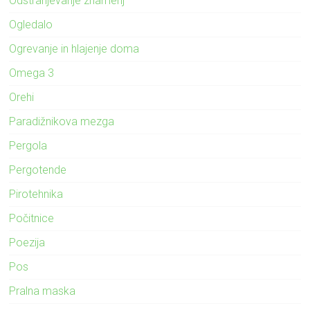
Odstranjevanje znamenj
Ogledalo
Ogrevanje in hlajenje doma
Omega 3
Orehi
Paradižnikova mezga
Pergola
Pergotende
Pirotehnika
Počitnice
Poezija
Pos
Pralna maska