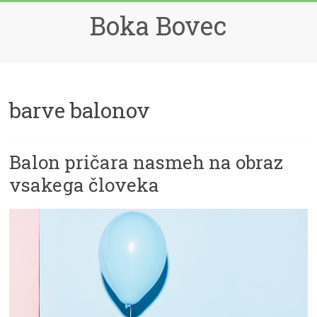
Skip
Boka Bovec
to
content
barve balonov
Balon pričara nasmeh na obraz
vsakega človeka