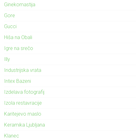
Ginekomastija
Gore
Gucci
Hiša na Obali
Igre na srečo
Illy
Industrijska vrata
Intex Bazeni
Izdelava fotografij
Izola restavracije
Karitejevo maslo
Keramika Ljubljana
Klanec