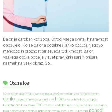
Balon je čaroben kot žoga. Otroci vsega sveta jih naravnost
obožujejo. Ko se balona dotakneš lahko občutiš njegovo
mehkobo in prožnost ter seveda tudi krhkost. Balon
vsakega otoka popelje v svet pravljičnih sanj in pričara
nasmeh na vsak obraz. So…
Oznake
3D tiskalnik
apartmaji slovenska obala
bolečine v trebuhu
cena nepremičnin
darilo
hiša
diagnoza črevesja
gradnja hiše
iskanje hiše
kolonoskopija
les
kvalitetno čistilo za odtoke
maščoba v odtokih
nakup nepremičnine
nastanitev
pohodi
Izola
nepremičnine
odprava neprijetnih vonjav
orehi
orehi in kosmiči