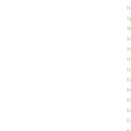
Hi
I
Il
In
I
Iz
Iz
K
K
K
K
K
K