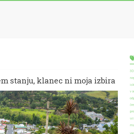
3D
 stanju, klanec ni moja izbira
ne
is
v 
od
čr
pr
us
ma
va