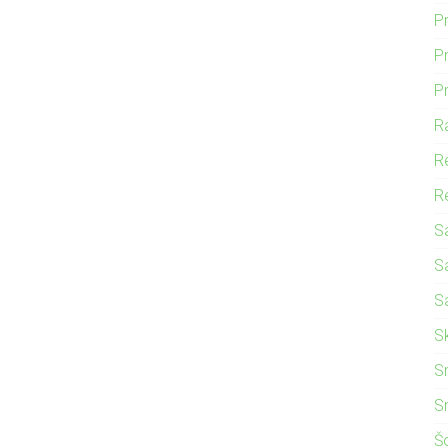
P
Pr
P
R
R
Re
S
S
S
S
S
S
Š