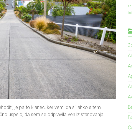
zd
šo
3d
A
A
A
A
A
B
hoditi, je pa to klanec, ker vem, da si lahko s tem
nčno uspelo, da sem se odpravila ven iz stanovanja…
B
Č