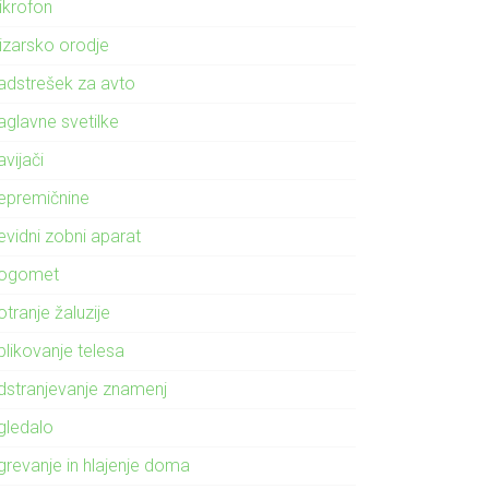
ikrofon
izarsko orodje
adstrešek za avto
aglavne svetilke
vijači
epremičnine
evidni zobni aparat
ogomet
tranje žaluzije
blikovanje telesa
dstranjevanje znamenj
gledalo
grevanje in hlajenje doma