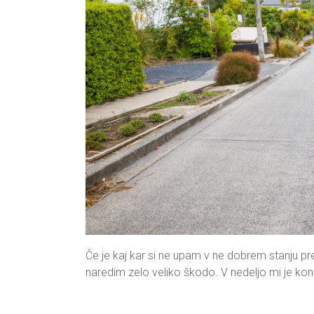
Če je kaj kar si ne upam v ne dobrem stanju pre
naredim zelo veliko škodo. V nedeljo mi je ko