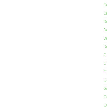
Č
Č
D
D
Di
D
El
E
F
Ga
G
G
G