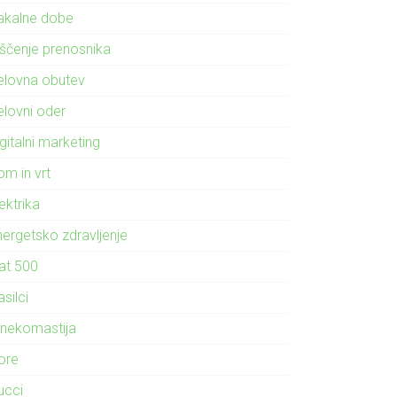
akalne dobe
iščenje prenosnika
elovna obutev
elovni oder
gitalni marketing
om in vrt
ektrika
nergetsko zdravljenje
iat 500
silci
inekomastija
ore
ucci