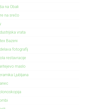
ša na Obali
gre na srečo
ly
dustrijska vrata
ntex Bazeni
delava fotografij
ola restavracije
aritejevo maslo
eramika Ljubljana
lanec
olonoskopija
ombi
osti