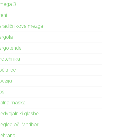
mega 3
rehi
aradižnikova mezga
ergola
ergotende
irotehnika
očitnice
oezija
os
ralna maska
edvajalniki glasbe
regled oči Maribor
rehrana