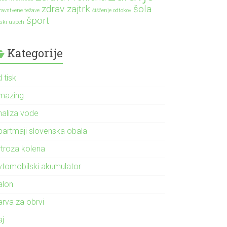
zdrav zajtrk
šola
ravstvene težave
čiščenje odtokov
šport
lski uspeh
Kategorije
 tisk
mazing
naliza vode
partmaji slovenska obala
rtroza kolena
vtomobilski akumulator
alon
arva za obrvi
aj