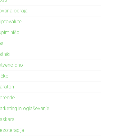
ovana ograja
riptovalute
upim hišo
es
šniki
etveno dno
učke
araton
arende
arketing in oglaševanje
askara
ezoterapija