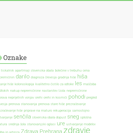
Oznake
 tiskalnik
apartmaji slovenska obala
bolečine v trebuhu
cena
darilo
hiša
premičnin
diagnoza črevesja
gradnja hiše
les
kanje hiše
kolonoskopija
kvalitetno čistilo za odtoke
maščoba
odtokih
nakup nepremičnine
nastanitev Izola
nepremičnine
pohodi
prava neprijetnih vonjav
orehi
orehi in kosmiči
pregled
evesja
prenova stanovanja
prenova stare hiše
prezračevanje
ezračevanje hiše
priprave na maturo
rekuperacija
samostojno
senčila
sneg
tvarjanje
slovenska obala dopust
splošna
ure
tura
srednja šola
stanovanjski oglasi
ustvarjanje modelov
zdravje
Zdrava Prehrana
dba in artroza