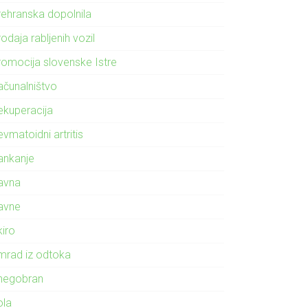
rehranska dopolnila
odaja rabljenih vozil
romocija slovenske Istre
ačunalništvo
ekuperacija
vmatoidni artritis
ankanje
avna
avne
kiro
mrad iz odtoka
negobran
ola