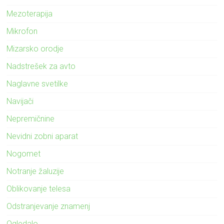
Mezoterapija
Mikrofon
Mizarsko orodje
Nadstrešek za avto
Naglavne svetilke
Navijači
Nepremičnine
Nevidni zobni aparat
Nogomet
Notranje žaluzije
Oblikovanje telesa
Odstranjevanje znamenj
Ogledalo