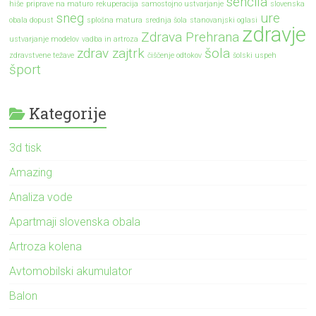
senčila
hiše
priprave na maturo
rekuperacija
samostojno ustvarjanje
slovenska
sneg
ure
obala dopust
splošna matura
srednja šola
stanovanjski oglasi
zdravje
Zdrava Prehrana
ustvarjanje modelov
vadba in artroza
zdrav zajtrk
šola
zdravstvene težave
čiščenje odtokov
šolski uspeh
šport
Kategorije
3d tisk
Amazing
Analiza vode
Apartmaji slovenska obala
Artroza kolena
Avtomobilski akumulator
Balon