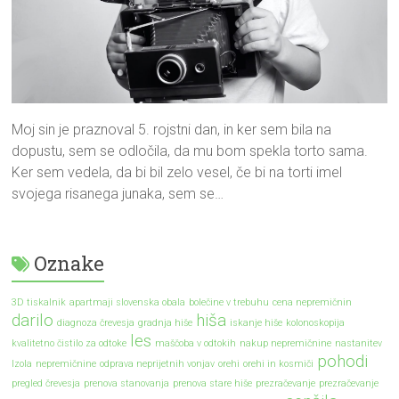
Moj sin je praznoval 5. rojstni dan, in ker sem bila na
dopustu, sem se odločila, da mu bom spekla torto sama.
Ker sem vedela, da bi bil zelo vesel, če bi na torti imel
svojega risanega junaka, sem se…
Oznake
3D tiskalnik
apartmaji slovenska obala
bolečine v trebuhu
cena nepremičnin
darilo
hiša
diagnoza črevesja
gradnja hiše
iskanje hiše
kolonoskopija
les
kvalitetno čistilo za odtoke
maščoba v odtokih
nakup nepremičnine
nastanitev
pohodi
Izola
nepremičnine
odprava neprijetnih vonjav
orehi
orehi in kosmiči
pregled črevesja
prenova stanovanja
prenova stare hiše
prezračevanje
prezračevanje