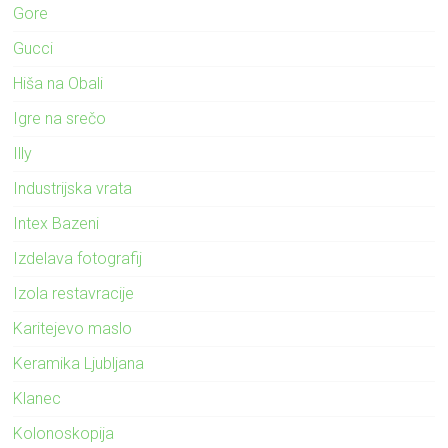
Gore
Gucci
Hiša na Obali
Igre na srečo
Illy
Industrijska vrata
Intex Bazeni
Izdelava fotografij
Izola restavracije
Karitejevo maslo
Keramika Ljubljana
Klanec
Kolonoskopija