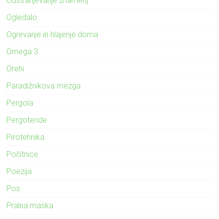
Odstranjevanje znamenj
Ogledalo
Ogrevanje in hlajenje doma
Omega 3
Orehi
Paradižnikova mezga
Pergola
Pergotende
Pirotehnika
Počitnice
Poezija
Pos
Pralna maska