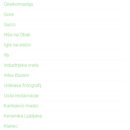
Ginekomastija
Gore
Gucci
Hiša na Obali
Igre na srečo
Illy
Industrijska vrata
Intex Bazeni
Izdelava fotografij
Izola restavracije
Karitejevo maslo
Keramika Ljubljana
Klanec