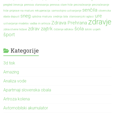
pregled črevesja
prenova stanovanja
prenova stare hiše
prezračevanje
prezračevanje
senčila
hiše
priprave na maturo
rekuperacija
samostojno ustvarjanje
slovenska
sneg
ure
obala dopust
splošna matura
srednja šola
stanovanjski oglasi
zdravje
Zdrava Prehrana
ustvarjanje modelov
vadba in artroza
zdrav zajtrk
šola
zdravstvene težave
čiščenje odtokov
šolski uspeh
šport
Kategorije
3d tisk
Amazing
Analiza vode
Apartmaji slovenska obala
Artroza kolena
Avtomobilski akumulator