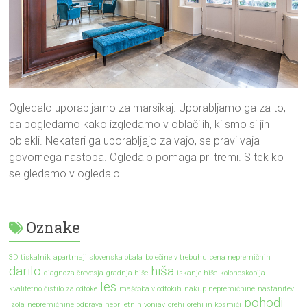
Ogledalo uporabljamo za marsikaj. Uporabljamo ga za to,
da pogledamo kako izgledamo v oblačilih, ki smo si jih
oblekli. Nekateri ga uporabljajo za vajo, se pravi vaja
govornega nastopa. Ogledalo pomaga pri tremi. S tek ko
se gledamo v ogledalo…
Oznake
3D tiskalnik
apartmaji slovenska obala
bolečine v trebuhu
cena nepremičnin
darilo
hiša
diagnoza črevesja
gradnja hiše
iskanje hiše
kolonoskopija
les
kvalitetno čistilo za odtoke
maščoba v odtokih
nakup nepremičnine
nastanitev
pohodi
Izola
nepremičnine
odprava neprijetnih vonjav
orehi
orehi in kosmiči