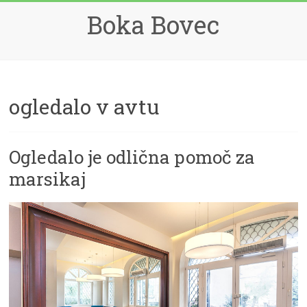
Skip
Boka Bovec
to
content
ogledalo v avtu
Ogledalo je odlična pomoč za
marsikaj