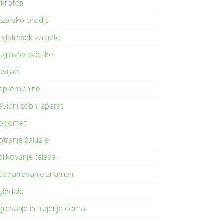
ikrofon
izarsko orodje
adstrešek za avto
aglavne svetilke
vijači
epremičnine
evidni zobni aparat
ogomet
tranje žaluzije
blikovanje telesa
dstranjevanje znamenj
gledalo
grevanje in hlajenje doma