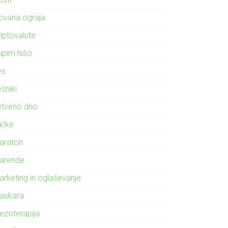
ovana ograja
riptovalute
upim hišo
es
šniki
etveno dno
učke
araton
arende
arketing in oglaševanje
askara
ezoterapija