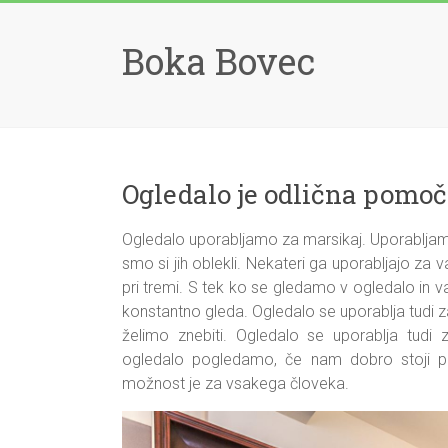
Skip
to
Boka Bovec
content
Ogledalo je odlična pomoč
Ogledalo uporabljamo za marsikaj. Uporabljam
smo si jih oblekli. Nekateri ga uporabljajo z
pri tremi. S tek ko se gledamo v ogledalo in
konstantno gleda. Ogledalo se uporablja tudi 
želimo znebiti. Ogledalo se uporablja tud
ogledalo pogledamo, če nam dobro stoji p
možnost je za vsakega človeka.