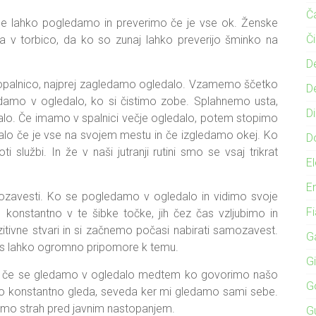
Č
se lahko pogledamo in preverimo če je vse ok. Ženske
Č
 v torbico, da ko so zunaj lahko preverijo šminko na
D
 kopalnico, najprej zagledamo ogledalo. Vzamemo ščetko
D
damo v ogledalo, ko si čistimo zobe. Splahnemo usta,
Di
lo. Če imamo v spalnici večje ogledalo, potem stopimo
alo če je vse na svojem mestu in če izgledamo okej. Ko
D
službi. In že v naši jutranji rutini smo se vsaj trikrat
El
E
ozavesti. Ko se pogledamo v ogledalo in vidimo svoje
F
konstantno v te šibke točke, jih čez čas vzljubimo in
tivne stvari in si začnemo počasi nabirati samozavest.
Ga
es lahko ogromno pripomore k temu.
G
n če se gledamo v ogledalo medtem ko govorimo našo
G
o konstantno gleda, seveda ker mi gledamo sami sebe.
amo strah pred javnim nastopanjem.
G