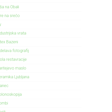
ša na Obali
gre na srečo
ly
dustrijska vrata
ntex Bazeni
delava fotografij
ola restavracije
aritejevo maslo
eramika Ljubljana
lanec
olonoskopija
ombi
osti