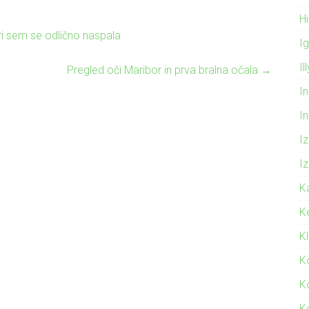
Hi
i sem se odlično naspala
I
Il
Pregled oči Maribor in prva bralna očala
→
In
I
Iz
Iz
K
K
K
K
K
K