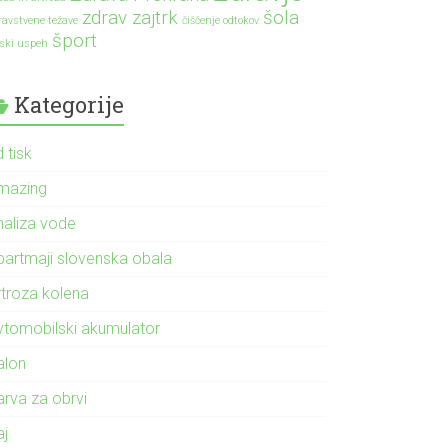
zdrav zajtrk
šola
ravstvene težave
čiščenje odtokov
šport
lski uspeh
Kategorije
 tisk
mazing
naliza vode
partmaji slovenska obala
rtroza kolena
vtomobilski akumulator
alon
arva za obrvi
aj