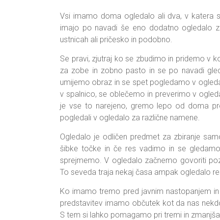
Vsi imamo doma ogledalo ali dva, v katera 
imajo po navadi še eno dodatno ogledalo za
ustnicah ali pričesko in podobno.
Se pravi, zjutraj ko se zbudimo in pridemo v
za zobe in zobno pasto in se po navadi gle
umijemo obraz in se spet pogledamo v ogleda
v spalnico, se oblečemo in preverimo v ogled
je vse to narejeno, gremo lepo od doma proti 
pogledali v ogledalo za različne namene.
Ogledalo je odličen predmet za zbiranje sam
šibke točke in če res vadimo in se gledamo 
sprejmemo. V ogledalo začnemo govoriti pozi
To seveda traja nekaj časa ampak ogledalo r
Ko imamo tremo pred javnim nastopanjem i
predstavitev imamo občutek kot da nas nekd
S tem si lahko pomagamo pri tremi in zmanjš