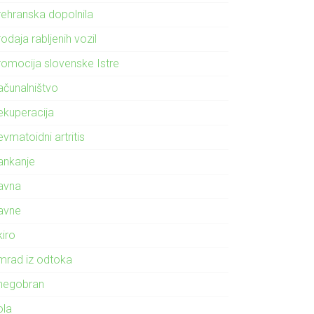
rehranska dopolnila
odaja rabljenih vozil
romocija slovenske Istre
ačunalništvo
ekuperacija
vmatoidni artritis
ankanje
avna
avne
kiro
mrad iz odtoka
negobran
ola