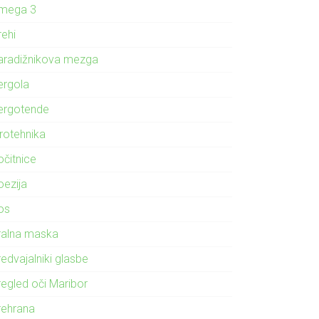
mega 3
rehi
aradižnikova mezga
ergola
ergotende
irotehnika
očitnice
oezija
os
ralna maska
edvajalniki glasbe
regled oči Maribor
rehrana