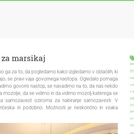
 za marsikaj
o ga za to, da pogledamo kako izgledamo v oblačilih, ki
3D
a vajo, se pravi vaja govornega nastopa. Ogledalo pomaga
ne
is
 vadimo govorni nastop, se navadimo na to, da nas nekdo
v 
za mozolje, da se vidimo in da vidimo mozolj katerega se
od
i za samozavest oziroma za nabiranje samozavesti. V
čr
ričeska in podobno. Možnosti je neskončno in vsaka
pr
us
ma
va