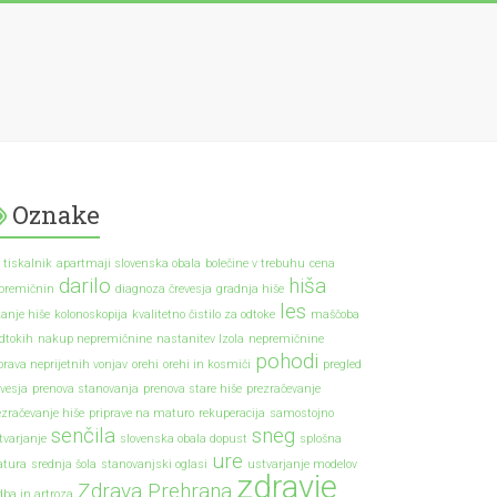
Oznake
 tiskalnik
apartmaji slovenska obala
bolečine v trebuhu
cena
darilo
hiša
premičnin
diagnoza črevesja
gradnja hiše
les
kanje hiše
kolonoskopija
kvalitetno čistilo za odtoke
maščoba
odtokih
nakup nepremičnine
nastanitev Izola
nepremičnine
pohodi
prava neprijetnih vonjav
orehi
orehi in kosmiči
pregled
evesja
prenova stanovanja
prenova stare hiše
prezračevanje
ezračevanje hiše
priprave na maturo
rekuperacija
samostojno
senčila
sneg
tvarjanje
slovenska obala dopust
splošna
ure
tura
srednja šola
stanovanjski oglasi
ustvarjanje modelov
zdravje
Zdrava Prehrana
dba in artroza