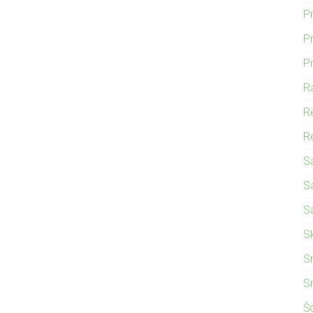
P
Pr
P
R
R
Re
S
S
S
S
S
S
Š