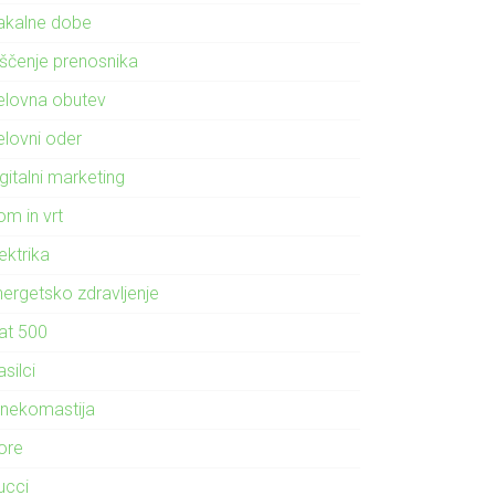
akalne dobe
iščenje prenosnika
elovna obutev
elovni oder
gitalni marketing
om in vrt
ektrika
nergetsko zdravljenje
iat 500
silci
inekomastija
ore
ucci