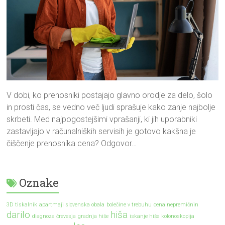
V dobi, ko prenosniki postajajo glavno orodje za delo, šolo
in prosti čas, se vedno več ljudi sprašuje kako zanje najbolje
skrbeti. Med najpogostejšimi vprašanji, ki jih uporabniki
zastavljajo v računalniških servisih je gotovo kakšna je
čiščenje prenosnika cena? Odgovor…
Oznake
3D tiskalnik
apartmaji slovenska obala
bolečine v trebuhu
cena nepremičnin
darilo
hiša
diagnoza črevesja
gradnja hiše
iskanje hiše
kolonoskopija