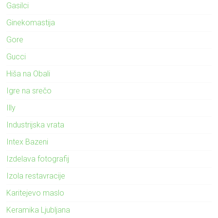
Gasilci
Ginekomastija
Gore
Gucci
Hiša na Obali
Igre na srečo
Illy
Industrijska vrata
Intex Bazeni
Izdelava fotografij
Izola restavracije
Karitejevo maslo
Keramika Ljubljana