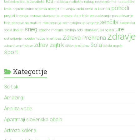
les
kvalitetno čistilo za odtoke
maščoba v odtokih
nakup nepremičnine
nastanitev
pohodi
Izola
nepremičnine
odprava neprijetnih vonjav
orehi
orehi in kosmiči
pregled črevesja
prenova stanovanja
prenova stare hiše
prezračevanje
prezračevanje
senčila
hiše
priprave na maturo
rekuperacija
samostojno ustvarjanje
slovenska
sneg
ure
obala dopust
splošna matura
srednja šola
stanovanjski oglasi
zdravje
Zdrava Prehrana
ustvarjanje modelov
vadba in artroza
zdrav zajtrk
šola
zdravstvene težave
čiščenje odtokov
šolski uspeh
šport
Kategorije
3d tisk
Amazing
Analiza vode
Apartmaji slovenska obala
Artroza kolena