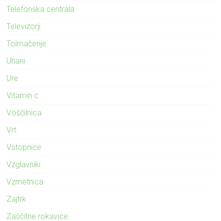
Telefonska centrala
Televizorji
Tolmačenje
Uhani
Ure
Vitamin c
Voščilnica
Vrt
Vstopnice
Vzglavniki
Vzmetnica
Zajtrk
Zaščitne rokavice