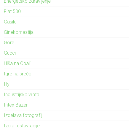
Energetsko zdravljenje
Fiat 500
Gasilci
Ginekomastija
Gore
Gucci
Hiša na Obali
Igre na srečo
Illy
Industrijska vrata
Intex Bazeni
Izdelava fotografij
Izola restavracije