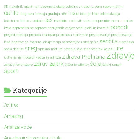
3D tiskalnik
apartmaji slovenska obala
bolečine v trebuhu
cena nepremičnin
darilo
hiša
diagnoza črevesja
gradnja hiše
iskanje hiše
kolonoskopija
les
kvalitetno čistilo za odtoke
maščoba v odtokih
nakup nepremičnine
nastanitev
pohodi
Izola
nepremičnine
odprava neprijetnih vonjav
orehi
orehi in kosmiči
pregled črevesja
prenova stanovanja
prenova stare hiše
prezračevanje
prezračevanje
senčila
hiše
priprave na maturo
rekuperacija
samostojno ustvarjanje
slovenska
sneg
ure
obala dopust
splošna matura
srednja šola
stanovanjski oglasi
zdravje
Zdrava Prehrana
ustvarjanje modelov
vadba in artroza
zdrav zajtrk
šola
zdravstvene težave
čiščenje odtokov
šolski uspeh
šport
Kategorije
3d tisk
Amazing
Analiza vode
Apartmaji slovenska obala