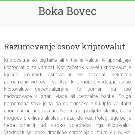
Skip
Boka Bovec
to
content
Razumevanje osnov kriptovalut
Kriptovalute so digitalne ali virtualne valute, ki uporabljajo
kriptografijo za varnost. Kot začetnik v svetu kriptovalut je
ključno razumeti osnove in se zavedati nekaterih
pomembnih vidikov. Prva stvar, ki jo morate vedeti, je, da so
kriptovalute decentralizirane. To pomeni, da niso
nadzorovane s strani vlade ali centralne banke. Druga
pomembna stvar je ta, da so transakcije s kripto valutami
anonimne in nepovratne. Ko enkrat pošljete plačilo, ga ni
mogoče preklicati ali slediti nazaj do vas. Poleg tega pa je
treba omeniti tudi visoko volatilnost trga kriptovalut.
Vrednosti se lahko drastično spreminjajo iz ure v uro, kar