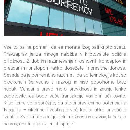
Vse to pa ne pomeni, da se morate izogibati kripto svetu.
Pravzaprav je za mnoge naložba v kriptovalute odlična
priložnost. Z dobrim razumevanjem osnovnih konceptov in
preudarnim pristopom lahko dosežete impresivne donose.
Seveda pa je pomembno razumeti, da so tehnologije kot so
blockchain še vedno v razvoju in niso popolnoma brez
napak. Vendar s pravo mero previdnosti in znanja lahko
zagotovite, da bodo vaše transakcije varne in učinkovite.
Kljub temu se prepričajte, da ste pripravljeni na potencialna
tveganja – nikoli ne investirajte več, kot si lahko privoščite
izgubiti. Svet kriptovalut je poln možnosti in izzivov, ki čakajo
na vas, če ste pripravljeni jih sprejeti.