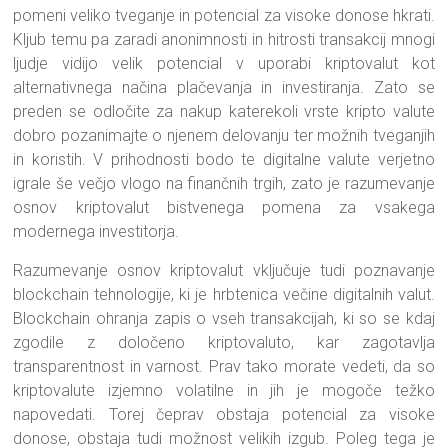
pomeni veliko tveganje in potencial za visoke donose hkrati.
Kljub temu pa zaradi anonimnosti in hitrosti transakcij mnogi
ljudje vidijo velik potencial v uporabi kriptovalut kot
alternativnega načina plačevanja in investiranja. Zato se
preden se odločite za nakup katerekoli vrste kripto valute
dobro pozanimajte o njenem delovanju ter možnih tveganjih
in koristih. V prihodnosti bodo te digitalne valute verjetno
igrale še večjo vlogo na finančnih trgih, zato je razumevanje
osnov kriptovalut bistvenega pomena za vsakega
modernega investitorja.
Razumevanje osnov kriptovalut vključuje tudi poznavanje
blockchain tehnologije, ki je hrbtenica večine digitalnih valut.
Blockchain ohranja zapis o vseh transakcijah, ki so se kdaj
zgodile z določeno kriptovaluto, kar zagotavlja
transparentnost in varnost. Prav tako morate vedeti, da so
kriptovalute izjemno volatilne in jih je mogoče težko
napovedati. Torej čeprav obstaja potencial za visoke
donose, obstaja tudi možnost velikih izgub. Poleg tega je