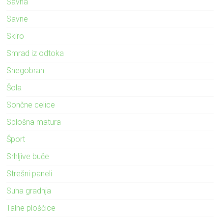
Savna
Savne
Skiro
Smrad iz odtoka
Snegobran
Šola
Sončne celice
Splošna matura
Šport
Srhljive buče
Strešni paneli
Suha gradnja
Talne ploščice