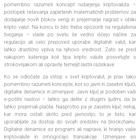
pomembno razumeti koncept rudarjenja kriptovaluta –
postopek reševanja zapletenih matematičnih problemov za
dodajanje novih blokov verigi in prejemanje nagrad v obliki
kripto valut. Na koncu bi bilo treba opozoriti na regulativna
tveganja – vlade po svetu še vedno iščejo načine za
regulacijo ali celo prepoved uporabe digitalnih valut, kar
lahko drastično vpliva na njihovo vrednost. Zato se pred
nakupom katerega koli tipa kripto valute posvetujte s
strokovnjakom ali opravite temeljit lastni raziskave.
Ko se odločate za vstop v svet kriptovalut, je prav tako
pomembno razumeti koncepte, kot so javni in zasebni ključi,
digitalne denarnice in izmenjave. Javni ključ je podoben vaši
e-poštni naslovi – lahko ga delite z drugimi ljudmi, da bi
lahko prejemali plačila. Nasprotno pa je zasebni ključ nekaj,
kar mora ostati skrito pred javnostjo; to je tisto, kar
uporabljate za dostop do svojih sredstev na blockchainu.
Digitalne denarnice so programi ali naprave, ki hranijo vaše
kriptovalute in omogočajo transakcije. Izmenjave so