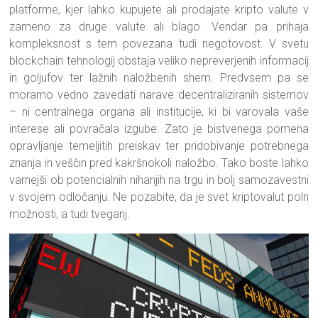
platforme, kjer lahko kupujete ali prodajate kripto valute v
zameno za druge valute ali blago. Vendar pa prihaja
kompleksnost s tem povezana tudi negotovost. V svetu
blockchain tehnologij obstaja veliko nepreverjenih informacij
in goljufov ter lažnih naložbenih shem. Predvsem pa se
moramo vedno zavedati narave decentraliziranih sistemov
– ni centralnega organa ali institucije, ki bi varovala vaše
interese ali povračala izgube. Zato je bistvenega pomena
opravljanje temeljitih preiskav ter pridobivanje potrebnega
znanja in veščin pred kakršnokoli naložbo. Tako boste lahko
varnejši ob potencialnih nihanjih na trgu in bolj samozavestni
v svojem odločanju. Ne pozabite, da je svet kriptovalut poln
možnosti, a tudi tveganj.