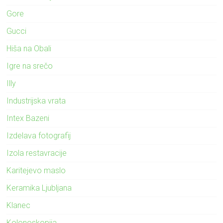
Gore
Gucci
Hiša na Obali
Igre na srečo
Illy
Industrijska vrata
Intex Bazeni
Izdelava fotografij
Izola restavracije
Karitejevo maslo
Keramika Ljubljana
Klanec
Kolonoskopija