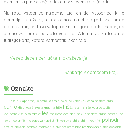
eventim, ki prireja večino tekem v slovenskem športu.
Na robu vstopnice najdemo tudi en del vstopnice, ki je
opremljen z režami, ter ga varnostniki ob pogledu vstopnice
odtrga stran, ter tako vstopnice ni mogoče podati naprej, da
bi eno vstopnico porabilo več ljudi. Alternativa za to pa je
tudi QR koda, katero varnostniki skenirajo.
←
Mesec december, lučke in okraševanje
Sankanje v domačem kraju
→
Oznake
3D tiskalnik
apartmaji slovenska obala
bolečine v trebuhu
cena nepremičnin
darilo
hiša
diagnoza črevesja
gradnja hiše
iskanje hiše
kolonoskopija
les
kvalitetno čistilo za odtoke
maščoba v odtokih
nakup nepremičnine
nastanitev
pohodi
Izola
nepremičnine
odprava neprijetnih vonjav
orehi
orehi in kosmiči
pregled črevesja
prenova stanovanja
prenova stare hiše
prezračevanje
prezračevanje