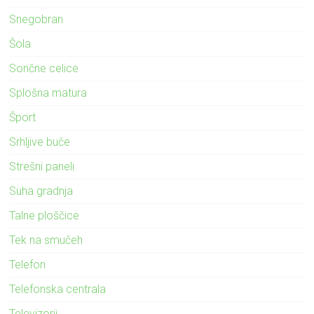
Snegobran
Šola
Sončne celice
Splošna matura
Šport
Srhljive buče
Strešni paneli
Suha gradnja
Talne ploščice
Tek na smučeh
Telefon
Telefonska centrala
Televizorji