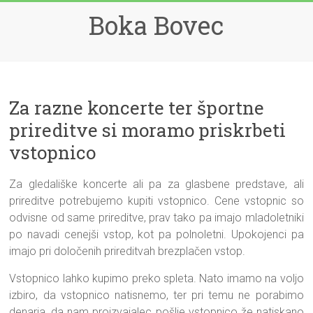
Skip
Boka Bovec
to
content
Za razne koncerte ter športne
prireditve si moramo priskrbeti
vstopnico
Za gledališke koncerte ali pa za glasbene predstave, ali
prireditve potrebujemo kupiti vstopnico. Cene vstopnic so
odvisne od same prireditve, prav tako pa imajo mladoletniki
po navadi cenejši vstop, kot pa polnoletni. Upokojenci pa
imajo pri določenih prireditvah brezplačen vstop.
Vstopnico lahko kupimo preko spleta. Nato imamo na voljo
izbiro, da vstopnico natisnemo, ter pri temu ne porabimo
denarja, da nam proizvajalec pošlje vstopnico že natiskano