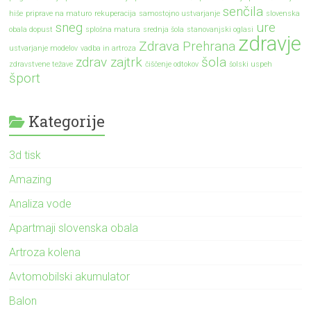
senčila
hiše
priprave na maturo
rekuperacija
samostojno ustvarjanje
slovenska
sneg
ure
obala dopust
splošna matura
srednja šola
stanovanjski oglasi
zdravje
Zdrava Prehrana
ustvarjanje modelov
vadba in artroza
zdrav zajtrk
šola
zdravstvene težave
čiščenje odtokov
šolski uspeh
šport
Kategorije
3d tisk
Amazing
Analiza vode
Apartmaji slovenska obala
Artroza kolena
Avtomobilski akumulator
Balon