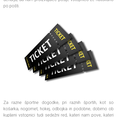
po pošti.
Za razne športne dogodke, pri raznih športih, kot so
košarka, nogomet, hokej, odbojka in podobne, dobimo ob
kupljeni vstopnici tudi sedežni red, kateri nam pove, kateri