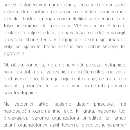
sedež določeni vrsti nam pripada, ter je tako organizacija
ogleda tekme boljše organizirana in ne pride do zmede med
gledalci. Lahko pa zapravimo nekoliko več denarja ter si
tako priskrbimo taki imenovano VIP vstopnico. S tem si
priskrbimo boljše sedeže, po navadi so to sedeži v najvišjih
prostorih tribune, ter si v zagrajenem okolju, kjer imaš na
voljo še pijačo ter hrano, kot tudi bolj udobne sedeže, ter
ogrevanje.
Ob obisku koncerta, moramo na vhodu pokazati vstopnico,
nakar pa dobimo ali zapestnico ali pa štempilko, ki je vidna
pod uv svetlobo. S tem je lažje kontroliranje, če mora kdo
zapustiti prizorišče, ter se nato vrne, da ne rabi ponovno
kazati vstopnice.
Na vstopnici lahko najdemo datum prireditve, ime
nastopajočih oziroma ime ekip, ki igrata, najdemo tudi
proizvajalca oziroma organizatorja prireditve. En izmed
znanih organizatorjev raznih tekem ali prireditev je na primer