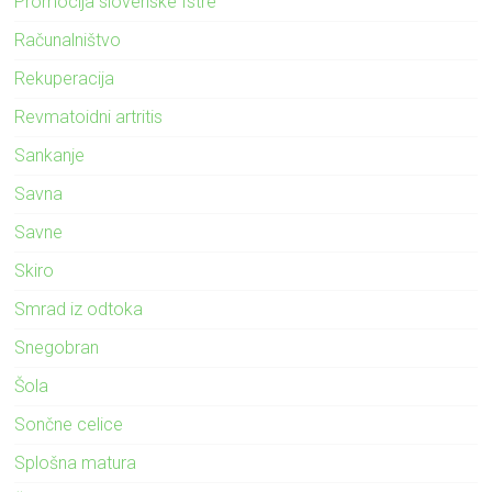
Promocija slovenske Istre
Računalništvo
Rekuperacija
Revmatoidni artritis
Sankanje
Savna
Savne
Skiro
Smrad iz odtoka
Snegobran
Šola
Sončne celice
Splošna matura