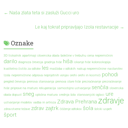
←
Naša zlata teta si zasluži Gucci uro
Le kaj tokrat pripravljajo Izola restavracije
→
Oznake
3D tiskalnik
apartmaji slovenska obala
bolečine v trebuhu
cena nepremičnin
darilo
hiša
diagnoza črevesja
gradnja hiše
iskanje hiše
kolonoskopija
les
kvalitetno čistilo za odtoke
maščoba v odtokih
nakup nepremičnine
nastanitev
pohodi
Izola
nepremičnine
odprava neprijetnih vonjav
orehi
orehi in kosmiči
pregled črevesja
prenova stanovanja
prenova stare hiše
prezračevanje
prezračevanje
senčila
hiše
priprave na maturo
rekuperacija
samostojno ustvarjanje
slovenska
sneg
ure
obala dopust
splošna matura
srednja šola
stanovanjski oglasi
zdravje
Zdrava Prehrana
ustvarjanje modelov
vadba in artroza
zdrav zajtrk
šola
zdravstvene težave
čiščenje odtokov
šolski uspeh
šport