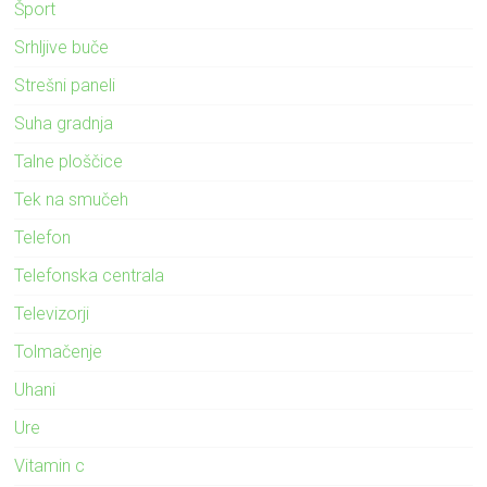
Šport
Srhljive buče
Strešni paneli
Suha gradnja
Talne ploščice
Tek na smučeh
Telefon
Telefonska centrala
Televizorji
Tolmačenje
Uhani
Ure
Vitamin c