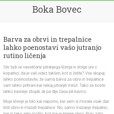
Skip
Boka Bovec
to
content
Barva za obrvi in trepalnice
lahko poenostavi vašo jutranjo
rutino ličenja
Ste tudi ve naveličane jutranjega ličenja in dolge ure v
kopalnici, da je vaš videz takšen, kot si želite? Vse skupaj
lahko poenostavite, že sama barva za obrvi in trepalnice
vam lahko prihrani kar nekaj jutranjih minut. Tako se boste
lahko kasneje zbujali, ali pa dlje časa pili kavico.
Moje ličenje je bilo kar naporno, ker sem si morala vsak dan
ličiti obrvi in mazati trepalnice. No, samo mazanje trepalnic,
me ni tako zelo motilo, kot me je ličenje obrvi. Prav zato