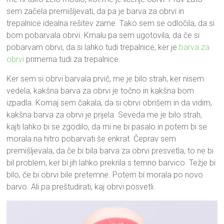
sem začela premišljevati, da pa je barva za obrvi in
trepalnice idealna rešitev zame. Tako sem se odločila, da si
bom pobarvala obrvi. Kmalu pa sem ugotovila, da če si
pobarvam obrvi, da si lahko tudi trepalnice, ker je
barva za
obrvi
primerna tudi za trepalnice.
Ker sem si obrvi barvala prvič, me je bilo strah, ker nisem
vedela, kakšna barva za obrvi je točno in kakšna bom
izpadla. Komaj sem čakala, da si obrvi obrišem in da vidim,
kakšna barva za obrvi je prijela. Seveda me je bilo strah,
kajti lahko bi se zgodilo, da mi ne bi pasalo in potem bi se
morala na hitro pobarvati še enkrat. Čeprav sem
premišljevala, da če bi bila barva za obrvi presvetla, to ne bi
bil problem, ker bi jih lahko prekrila s temno barvico. Težje bi
bilo, če bi obrvi bile pretemne. Potem bi morala po novo
barvo. Ali pa preštudirati, kaj obrvi posvetli.