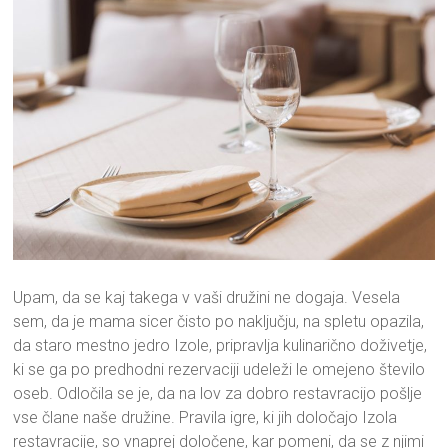
Upam, da se kaj takega v vaši družini ne dogaja. Vesela
sem, da je mama sicer čisto po naključju, na spletu opazila,
da staro mestno jedro Izole, pripravlja kulinarično doživetje,
ki se ga po predhodni rezervaciji udeleži le omejeno število
oseb. Odločila se je, da na lov za dobro restavracijo pošlje
vse člane naše družine. Pravila igre, ki jih določajo Izola
restavracije, so vnaprej določene, kar pomeni, da se z njimi