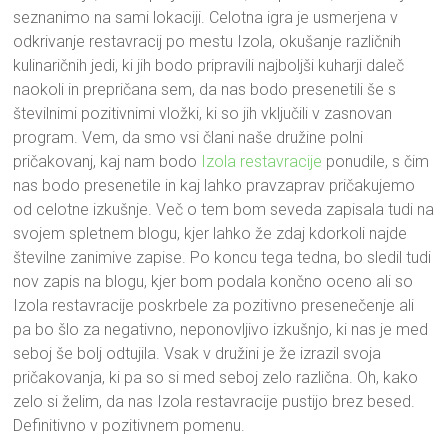
seznanimo na sami lokaciji. Celotna igra je usmerjena v
odkrivanje restavracij po mestu Izola, okušanje različnih
kulinaričnih jedi, ki jih bodo pripravili najboljši kuharji daleč
naokoli in prepričana sem, da nas bodo presenetili še s
številnimi pozitivnimi vložki, ki so jih vključili v zasnovan
program. Vem, da smo vsi člani naše družine polni
pričakovanj, kaj nam bodo
Izola restavracije
ponudile, s čim
nas bodo presenetile in kaj lahko pravzaprav pričakujemo
od celotne izkušnje. Več o tem bom seveda zapisala tudi na
svojem spletnem blogu, kjer lahko že zdaj kdorkoli najde
številne zanimive zapise. Po koncu tega tedna, bo sledil tudi
nov zapis na blogu, kjer bom podala končno oceno ali so
Izola restavracije poskrbele za pozitivno presenečenje ali
pa bo šlo za negativno, neponovljivo izkušnjo, ki nas je med
seboj še bolj odtujila. Vsak v družini je že izrazil svoja
pričakovanja, ki pa so si med seboj zelo različna. Oh, kako
zelo si želim, da nas Izola restavracije pustijo brez besed.
Definitivno v pozitivnem pomenu.