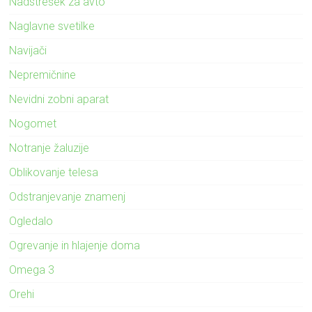
Nadstrešek za avto
Naglavne svetilke
Navijači
Nepremičnine
Nevidni zobni aparat
Nogomet
Notranje žaluzije
Oblikovanje telesa
Odstranjevanje znamenj
Ogledalo
Ogrevanje in hlajenje doma
Omega 3
Orehi