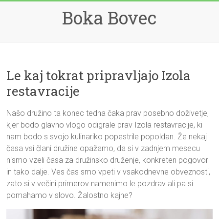
Skip
Boka Bovec
to
content
Le kaj tokrat pripravljajo Izola
restavracije
Našo družino ta konec tedna čaka prav posebno doživetje,
kjer bodo glavno vlogo odigrale prav Izola restavracije, ki
nam bodo s svojo kulinariko popestrile popoldan. Že nekaj
časa vsi člani družine opažamo, da si v zadnjem mesecu
nismo vzeli časa za družinsko druženje, konkreten pogovor
in tako dalje. Ves čas smo vpeti v vsakodnevne obveznosti,
zato si v večini primerov namenimo le pozdrav ali pa si
pomahamo v slovo. Žalostno kajne?