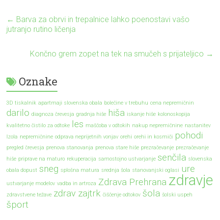
←
Barva za obrvi in trepalnice lahko poenostavi vašo
jutranjo rutino ličenja
Končno grem zopet na tek na smučeh s prijateljico
→
Oznake
3D tiskalnik
apartmaji slovenska obala
bolečine v trebuhu
cena nepremičnin
darilo
hiša
diagnoza črevesja
gradnja hiše
iskanje hiše
kolonoskopija
les
kvalitetno čistilo za odtoke
maščoba v odtokih
nakup nepremičnine
nastanitev
pohodi
Izola
nepremičnine
odprava neprijetnih vonjav
orehi
orehi in kosmiči
pregled črevesja
prenova stanovanja
prenova stare hiše
prezračevanje
prezračevanje
senčila
hiše
priprave na maturo
rekuperacija
samostojno ustvarjanje
slovenska
sneg
ure
obala dopust
splošna matura
srednja šola
stanovanjski oglasi
zdravje
Zdrava Prehrana
ustvarjanje modelov
vadba in artroza
zdrav zajtrk
šola
zdravstvene težave
čiščenje odtokov
šolski uspeh
šport