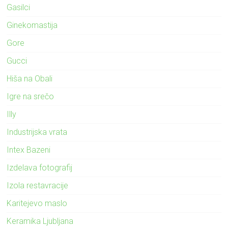
Gasilci
Ginekomastija
Gore
Gucci
Hiša na Obali
Igre na srečo
Illy
Industrijska vrata
Intex Bazeni
Izdelava fotografij
Izola restavracije
Karitejevo maslo
Keramika Ljubljana