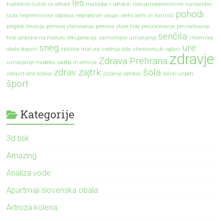
les
kvalitetno čistilo za odtoke
maščoba v odtokih
nakup nepremičnine
nastanitev
pohodi
Izola
nepremičnine
odprava neprijetnih vonjav
orehi
orehi in kosmiči
pregled črevesja
prenova stanovanja
prenova stare hiše
prezračevanje
prezračevanje
senčila
hiše
priprave na maturo
rekuperacija
samostojno ustvarjanje
slovenska
sneg
ure
obala dopust
splošna matura
srednja šola
stanovanjski oglasi
zdravje
Zdrava Prehrana
ustvarjanje modelov
vadba in artroza
zdrav zajtrk
šola
zdravstvene težave
čiščenje odtokov
šolski uspeh
šport
Kategorije
3d tisk
Amazing
Analiza vode
Apartmaji slovenska obala
Artroza kolena