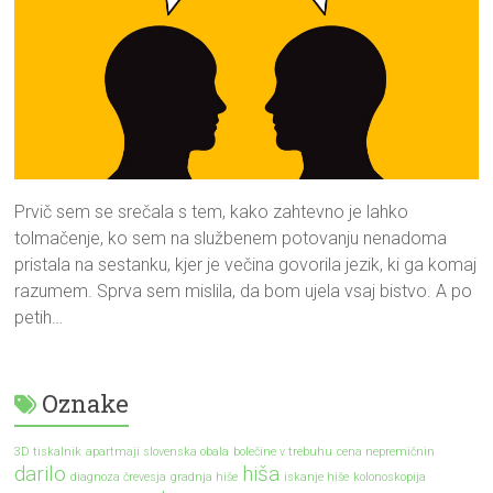
Prvič sem se srečala s tem, kako zahtevno je lahko
tolmačenje, ko sem na službenem potovanju nenadoma
pristala na sestanku, kjer je večina govorila jezik, ki ga komaj
razumem. Sprva sem mislila, da bom ujela vsaj bistvo. A po
petih…
Oznake
3D tiskalnik
apartmaji slovenska obala
bolečine v trebuhu
cena nepremičnin
darilo
hiša
diagnoza črevesja
gradnja hiše
iskanje hiše
kolonoskopija