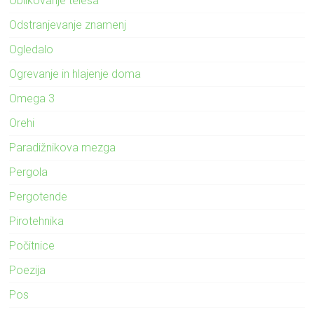
Oblikovanje telesa
Odstranjevanje znamenj
Ogledalo
Ogrevanje in hlajenje doma
Omega 3
Orehi
Paradižnikova mezga
Pergola
Pergotende
Pirotehnika
Počitnice
Poezija
Pos