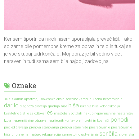
Ker sem športnica nikoli nisem uporabljala preveč ličil. Tako
so zame bile pomembne kreme za obraz in telo in tukaj se
je vse skupaj tudi končalo. Moj obraz je bil vedno videti
naraven in tudi sama sem bila najbolj zadovoljna…
Oznake
3D tiskalnik
apartmaji slovenska obala
bolečine v trebuhu
cena nepremičnin
darilo
hiša
diagnoza črevesja
gradnja hiše
iskanje hiše
kolonoskopija
les
kvalitetno čistilo za odtoke
maščoba v odtokih
nakup nepremičnine
nastanitev
pohodi
Izola
nepremičnine
odprava neprijetnih vonjav
orehi
orehi in kosmiči
pregled črevesja
prenova stanovanja
prenova stare hiše
prezračevanje
prezračevanje
senčila
hiše
priprave na maturo
rekuperacija
samostojno ustvarjanje
slovenska