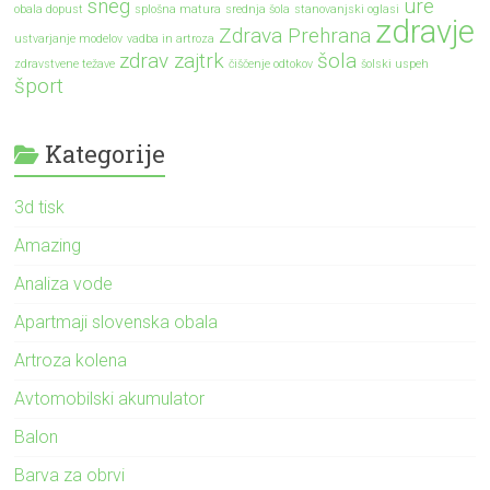
sneg
ure
obala dopust
splošna matura
srednja šola
stanovanjski oglasi
zdravje
Zdrava Prehrana
ustvarjanje modelov
vadba in artroza
zdrav zajtrk
šola
zdravstvene težave
čiščenje odtokov
šolski uspeh
šport
Kategorije
3d tisk
Amazing
Analiza vode
Apartmaji slovenska obala
Artroza kolena
Avtomobilski akumulator
Balon
Barva za obrvi