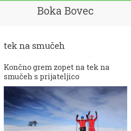
Skip
Boka Bovec
to
content
tek na smučeh
Končno grem zopet na tek na
smučeh s prijateljico