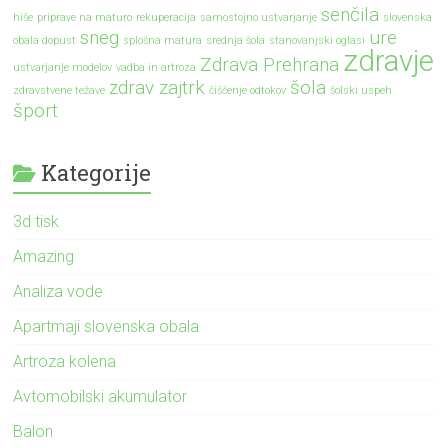
senčila
hiše
priprave na maturo
rekuperacija
samostojno ustvarjanje
slovenska
sneg
ure
obala dopust
splošna matura
srednja šola
stanovanjski oglasi
zdravje
Zdrava Prehrana
ustvarjanje modelov
vadba in artroza
zdrav zajtrk
šola
zdravstvene težave
čiščenje odtokov
šolski uspeh
šport
Kategorije
3d tisk
Amazing
Analiza vode
Apartmaji slovenska obala
Artroza kolena
Avtomobilski akumulator
Balon