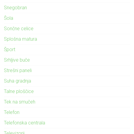
Snegobran
Šola
Sončne celice
Splošna matura
Šport
Srhljive buče
Strešni paneli
Suha gradnja
Talne ploščice
Tek na smučeh
Telefon
Telefonska centrala
Televizorji