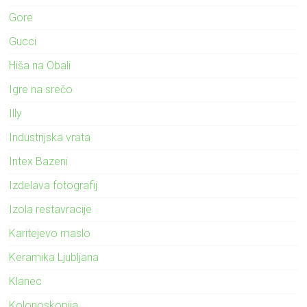
Gore
Gucci
Hiša na Obali
Igre na srečo
Illy
Industrijska vrata
Intex Bazeni
Izdelava fotografij
Izola restavracije
Karitejevo maslo
Keramika Ljubljana
Klanec
Kolonoskopija