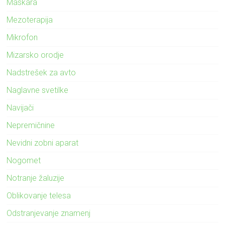
Maskara
Mezoterapija
Mikrofon
Mizarsko orodje
Nadstrešek za avto
Naglavne svetilke
Navijači
Nepremičnine
Nevidni zobni aparat
Nogomet
Notranje žaluzije
Oblikovanje telesa
Odstranjevanje znamenj