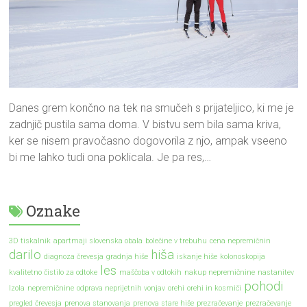
Danes grem končno na tek na smučeh s prijateljico, ki me je
zadnjič pustila sama doma. V bistvu sem bila sama kriva,
ker se nisem pravočasno dogovorila z njo, ampak vseeno
bi me lahko tudi ona poklicala. Je pa res,…
Oznake
3D tiskalnik
apartmaji slovenska obala
bolečine v trebuhu
cena nepremičnin
darilo
hiša
diagnoza črevesja
gradnja hiše
iskanje hiše
kolonoskopija
les
kvalitetno čistilo za odtoke
maščoba v odtokih
nakup nepremičnine
nastanitev
pohodi
Izola
nepremičnine
odprava neprijetnih vonjav
orehi
orehi in kosmiči
pregled črevesja
prenova stanovanja
prenova stare hiše
prezračevanje
prezračevanje