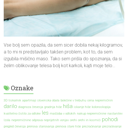
Vse bolj sem opazila, da sem sicer dobila nekaj kilogramov,
a to mi ni predstavljalo takšen problem, kot to, da sem
izgubila mišično maso. Tako sem prišla do spoznanja, da si
želim oblikovanje telesa bolj kot karkoli, kajti moje telo…
Oznake
3D tiskalnik
apartmaji slovenska obala
bolečine v trebuhu
cena nepremičnin
darilo
hiša
diagnoza črevesja
gradnja hiše
iskanje hiše
kolonoskopija
les
kvalitetno čistilo za odtoke
maščoba v odtokih
nakup nepremičnine
nastanitev
pohodi
Izola
nepremičnine
odprava neprijetnih vonjav
orehi
orehi in kosmiči
pregled črevesja
prenova stanovanja
prenova stare hiše
prezračevanje
prezračevanje