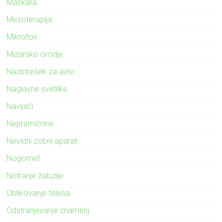
Maskara
Mezoterapija
Mikrofon
Mizarsko orodje
Nadstrešek za avto
Naglavne svetilke
Navijači
Nepremičnine
Nevidni zobni aparat
Nogomet
Notranje žaluzije
Oblikovanje telesa
Odstranjevanje znamenj