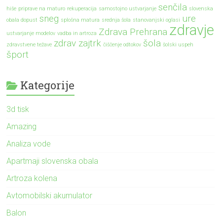
senčila
hiše
priprave na maturo
rekuperacija
samostojno ustvarjanje
slovenska
sneg
ure
obala dopust
splošna matura
srednja šola
stanovanjski oglasi
zdravje
Zdrava Prehrana
ustvarjanje modelov
vadba in artroza
zdrav zajtrk
šola
zdravstvene težave
čiščenje odtokov
šolski uspeh
šport
Kategorije
3d tisk
Amazing
Analiza vode
Apartmaji slovenska obala
Artroza kolena
Avtomobilski akumulator
Balon