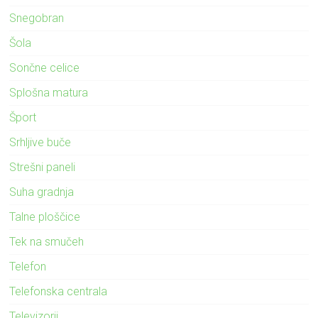
Snegobran
Šola
Sončne celice
Splošna matura
Šport
Srhljive buče
Strešni paneli
Suha gradnja
Talne ploščice
Tek na smučeh
Telefon
Telefonska centrala
Televizorji