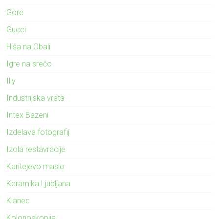
Gore
Gucci
Hiša na Obali
Igre na srečo
Illy
Industrijska vrata
Intex Bazeni
Izdelava fotografij
Izola restavracije
Karitejevo maslo
Keramika Ljubljana
Klanec
Kolonoskopija