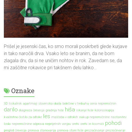
Prišel je jesenski čas, ko smo morali poskrbeti glede kurjave
in tako naročili drva. Vsako leto se branim, da ne bom
zlagala drv, da si ne uničim nohtov in rok. Zavedam se, da
mi zaščitne rokavice pri takšnem delu lahko…
Oznake
3D tiskalnik
apartmaji slovenska obala
bolečine v trebuhu
cena nepremičnin
darilo
hiša
diagnoza črevesja
gradnja hiše
iskanje hiše
kolonoskopija
les
kvalitetno čistilo za odtoke
maščoba v odtokih
nakup nepremičnine
nastanitev
pohodi
Izola
nepremičnine
odprava neprijetnih vonjav
orehi
orehi in kosmiči
pregled črevesja
prenova stanovanja
prenova stare hiše
prezračevanje
prezračevanje