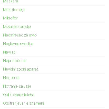
Maskara
Mezoterapija
Mikrofon
Mizarsko orodje
Nadstrešek za avto
Naglavne svetilke
Navijači
Nepremičnine
Nevidni zobni aparat
Nogomet
Notranje žaluzije
Oblikovanje telesa
Odstranjevanje znamenj