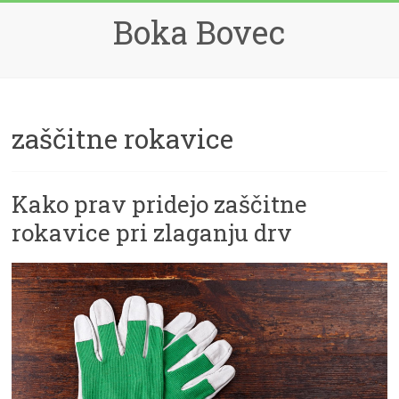
Skip
Boka Bovec
to
content
zaščitne rokavice
Kako prav pridejo zaščitne
rokavice pri zlaganju drv