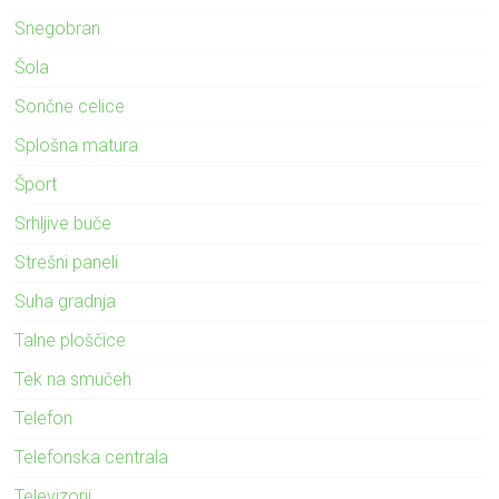
Snegobran
Šola
Sončne celice
Splošna matura
Šport
Srhljive buče
Strešni paneli
Suha gradnja
Talne ploščice
Tek na smučeh
Telefon
Telefonska centrala
Televizorji