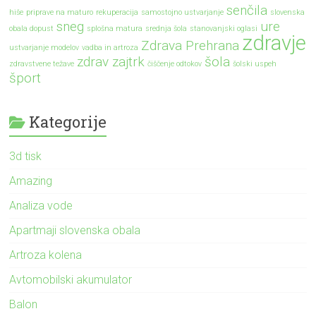
senčila
hiše
priprave na maturo
rekuperacija
samostojno ustvarjanje
slovenska
sneg
ure
obala dopust
splošna matura
srednja šola
stanovanjski oglasi
zdravje
Zdrava Prehrana
ustvarjanje modelov
vadba in artroza
zdrav zajtrk
šola
zdravstvene težave
čiščenje odtokov
šolski uspeh
šport
Kategorije
3d tisk
Amazing
Analiza vode
Apartmaji slovenska obala
Artroza kolena
Avtomobilski akumulator
Balon