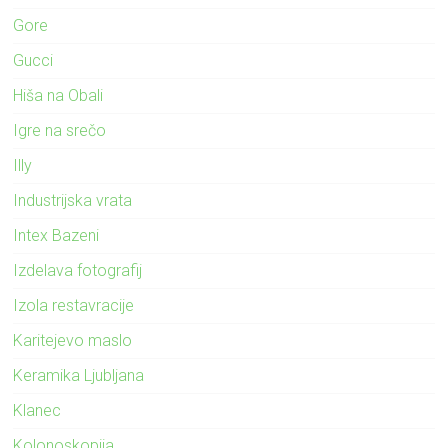
Gore
Gucci
Hiša na Obali
Igre na srečo
Illy
Industrijska vrata
Intex Bazeni
Izdelava fotografij
Izola restavracije
Karitejevo maslo
Keramika Ljubljana
Klanec
Kolonoskopija