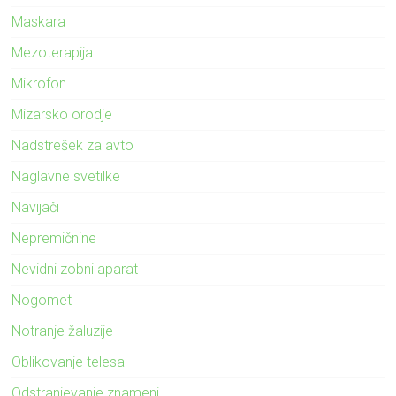
Maskara
Mezoterapija
Mikrofon
Mizarsko orodje
Nadstrešek za avto
Naglavne svetilke
Navijači
Nepremičnine
Nevidni zobni aparat
Nogomet
Notranje žaluzije
Oblikovanje telesa
Odstranjevanje znamenj