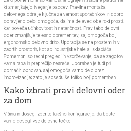
Zelo pomembne so varnostne ograje in stabilne platforme,
ki zmanjšujejo tveganje padcev. Pravilna montaža
delovnega odra je ključna za varnost uporabnikov in dobro
opravljeno delo; omogoča, da ima delavec obe roki prosti,
kar poveča učinkovitost in natančnost. Prav tako delovni
oder zmanjšuje telesno obremenitev, saj omogoča bolj
ergonomsko delovno držo. Uporablja se na prostem in v
zaprtih prostorih, kot so industrijske hale ali skladišča.
Pomembni so redni pregledi in vzdrževanje, da se zagotovi
varna raba in preprečijo nesreče. Uporaben je tudi pri
domačih obnovah, saj omogoča varno delo brez
improvizacije; zato je sosedu še toliko bolj pomemben.
Kako izbrati pravi delovni oder
za dom
Višina in doseg: izberite takšno konfiguracijo, da boste
varno dosegli vse delovne točke.