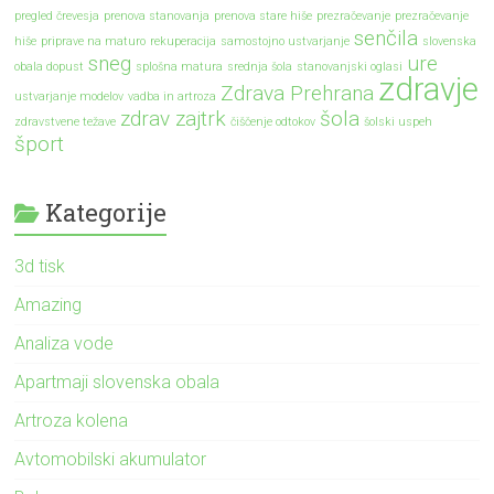
pregled črevesja
prenova stanovanja
prenova stare hiše
prezračevanje
prezračevanje
senčila
hiše
priprave na maturo
rekuperacija
samostojno ustvarjanje
slovenska
sneg
ure
obala dopust
splošna matura
srednja šola
stanovanjski oglasi
zdravje
Zdrava Prehrana
ustvarjanje modelov
vadba in artroza
zdrav zajtrk
šola
zdravstvene težave
čiščenje odtokov
šolski uspeh
šport
Kategorije
3d tisk
Amazing
Analiza vode
Apartmaji slovenska obala
Artroza kolena
Avtomobilski akumulator