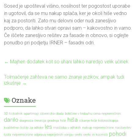
Sosed je upošteval višino, nosilnost ter pogostost uporabe
in ugotovil, da se mu nakup splača, ker je okoli hiše vedno
kaj za postoriti. Zato mu delovni oder nudi zanesljivo
podporo, da lahko stvari opravi sam – kakovostno in varno.
Če iščete zanesljivo rešitev za fasade in obnovo, si oglejte
ponudbo pri podjetju IRNER – fasadni odri.
←
Majhen dodatek kot so uhani lahko naredijo velik učinek
Tolmačenje zahteva ne samo znanje jezikov, ampak tudi
izkušnje
→
Oznake
3D tiskalnik
apartmaji slovenska obala
bolečine v trebuhu
cena nepremičnin
darilo
hiša
diagnoza črevesja
gradnja hiše
iskanje hiše
kolonoskopija
les
kvalitetno čistilo za odtoke
maščoba v odtokih
nakup nepremičnine
nastanitev
pohodi
Izola
nepremičnine
odprava neprijetnih vonjav
orehi
orehi in kosmiči