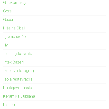
Ginekomastija
Gore
Gucci
Hiša na Obali
Igre na srečo
Illy
Industrijska vrata
Intex Bazeni
Izdelava fotografij
Izola restavracije
Karitejevo maslo
Keramika Ljubljana
Klanec