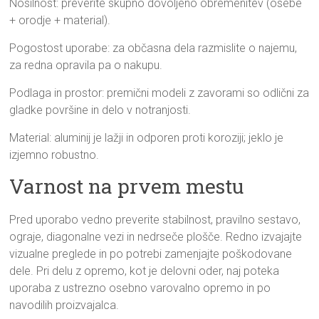
Nosilnost: preverite skupno dovoljeno obremenitev (osebe
+ orodje + material).
Pogostost uporabe: za občasna dela razmislite o najemu,
za redna opravila pa o nakupu.
Podlaga in prostor: premični modeli z zavorami so odlični za
gladke površine in delo v notranjosti.
Material: aluminij je lažji in odporen proti koroziji; jeklo je
izjemno robustno.
Varnost na prvem mestu
Pred uporabo vedno preverite stabilnost, pravilno sestavo,
ograje, diagonalne vezi in nedrseče plošče. Redno izvajajte
vizualne preglede in po potrebi zamenjajte poškodovane
dele. Pri delu z opremo, kot je delovni oder, naj poteka
uporaba z ustrezno osebno varovalno opremo in po
navodilih proizvajalca.