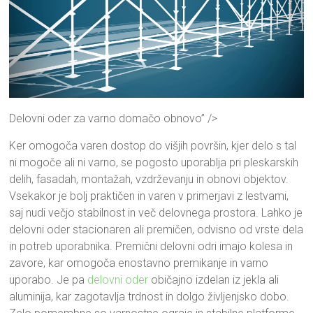
Delovni oder za varno domačo obnovo” />
Ker omogoča varen dostop do višjih površin, kjer delo s tal
ni mogoče ali ni varno, se pogosto uporablja pri pleskarskih
delih, fasadah, montažah, vzdrževanju in obnovi objektov.
Vsekakor je bolj praktičen in varen v primerjavi z lestvami,
saj nudi večjo stabilnost in več delovnega prostora. Lahko je
delovni oder stacionaren ali premičen, odvisno od vrste dela
in potreb uporabnika. Premični delovni odri imajo kolesa in
zavore, kar omogoča enostavno premikanje in varno
uporabo. Je pa
delovni oder
običajno izdelan iz jekla ali
aluminija, kar zagotavlja trdnost in dolgo življenjsko dobo.