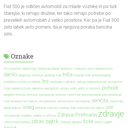
Fiat 500 je odličen avtomobil za mlade voznike in pa tudi
starejše, ki nimajo družine, ter tako nimajo potrebe po
prevelikih avtomobilih z veliko prostora. Ker pa je Fiat 500
zelo lahek avto pomeni, da je njegova poraba bencina
zelo…
Oznake
3D tiskalnik
apartmaji slovenska obala
bolečine v trebuhu
cena nepremičnin
darilo
hiša
diagnoza črevesja
gradnja hiše
iskanje hiše
kolonoskopija
les
kvalitetno čistilo za odtoke
maščoba v odtokih
nakup nepremičnine
nastanitev
pohodi
Izola
nepremičnine
odprava neprijetnih vonjav
orehi
orehi in kosmiči
pregled črevesja
prenova stanovanja
prenova stare hiše
prezračevanje
prezračevanje
senčila
hiše
priprave na maturo
rekuperacija
samostojno ustvarjanje
slovenska
sneg
ure
obala dopust
splošna matura
srednja šola
stanovanjski oglasi
zdravje
Zdrava Prehrana
ustvarjanje modelov
vadba in artroza
zdrav zajtrk
šola
zdravstvene težave
čiščenje odtokov
šolski uspeh
šport