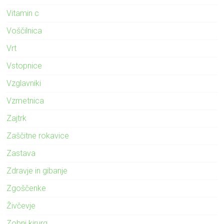
Vitamin c
Voščilnica
Vrt
Vstopnice
Vzglavniki
Vzmetnica
Zajtrk
Zaščitne rokavice
Zastava
Zdravje in gibanje
Zgoščenke
Živčevje
Zobni kirurg