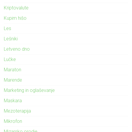
Kriptovalute
Kupim hišo
Les
Lešniki
Letveno dno
Lučke
Maraton
Marende
Marketing in oglaševanje
Maskara
Mezoterapija
Mikrofon
Mizarsko orodje